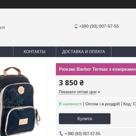
+380 (93) 007-57-55
сті
КОНТАКТЫ
ДОСТАВКА И ОПЛАТА
Рюкзак Barber Termax з комірками
3 850 ₴
Показати оптові ціни
В наявності
Оптом і в роздріб
Код:
С
Купити
+380 (93) 007-57-55