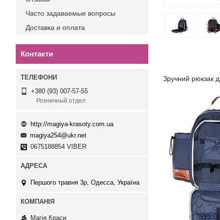
Часто задаваемые вопросы
Доставка и оплата
Контакти
Зручний рюкзак 
+380 (93) 007-57-55
Розничный отдел
http://magiya-krasoty.com.ua
magiya254@ukr.net
0675188854 VIBER
Першого травня 3р, Одесса, Україна
Магія Краси