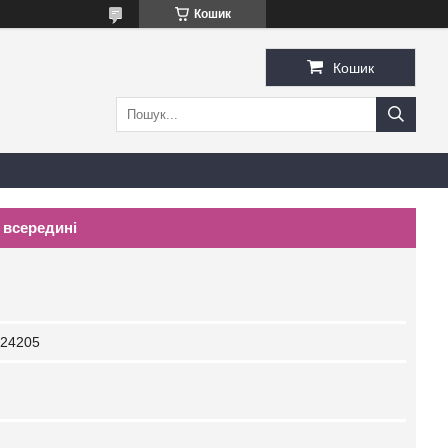
Кошик
Кошик
 всередині
24205