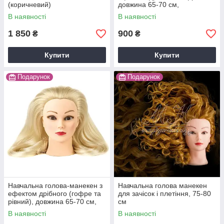
(коричневий)
довжина 65-70 см,
пшеничний
В наявності
В наявності
1 850
900
₴
₴
Купити
Купити
Подарунок
Подарунок
Навчальна голова-манекен з
Навчальна голова манекен
ефектом дрібного (гофре та
для зачісок і плетіння, 75-80
рівний), довжина 65-70 см,
см
біла
В наявності
В наявності