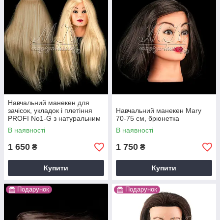
Навчальний манекен для
зачісок, укладок і плетіння
Навчальний манекен Mary
PROFI No1-G з натуральним
70-75 см, брюнетка
волоссям, блонд
В наявності
В наявності
1 650
1 750
₴
₴
Купити
Купити
Подарунок
Подарунок