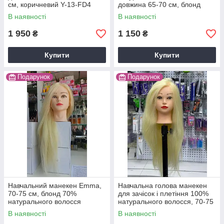
см, коричневий Y-13-FD4
довжина 65-70 см, блонд
В наявності
В наявності
1 950
1 150
₴
₴
Купити
Купити
Подарунок
Подарунок
Навчальний манекен Emma,
Навчальна голова манекен
70-75 см, блонд 70%
для зачісок і плетіння 100%
натурального волосся
натурального волосся, 70-75
см, блонд Y-13-Q19
В наявності
В наявності