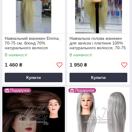
Навчальний манекен Emma,
Навчальна голова манекен
70-75 см, блонд 70%
для зачісок і плетіння 100%
натурального волосся
натурального волосся, 70-75
см, блонд Y-13-Q19
В наявності
В наявності
1 460
1 950
₴
₴
Купити
Купити
Подарунок
Подарунок