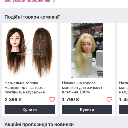
Всі умови повернення
Подібні товари компанії
Навчальна голова
Навчальна голова
Навч
манекен для зачісок і
манекен для зачісок і
мане
плетіння, натуральне
плетіння 100%
нату
волосся, 75-80 см,
натурального волосся, 65-
80 с
2 399
1 790
1 4
₴
₴
шатенка
70 см, блонд
Купити
Купити
Акційні пропозиції та новинки