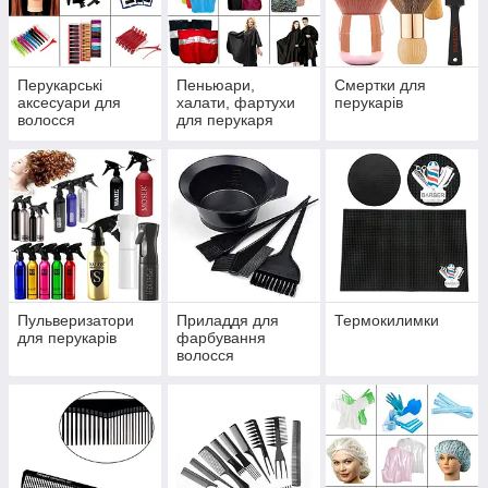
500 грн. ми доставляємо без передоплати за 1-3 дні.
Дивитися всі
Перукарські
Пеньюари,
Смертки для
аксесуари для
халати, фартухи
перукарів
волосся
для перукаря
Аксесуари для перукарів при
фарбуванні, завивці
Всілякі кисті і зручні ємності для
Пульверизатори
Приладдя для
Термокилимки
фарбування з гумовою ручкою.
для перукарів
фарбування
волосся
Шапочки для мелірування з металевим
гачком, точні мірні стаканчики.