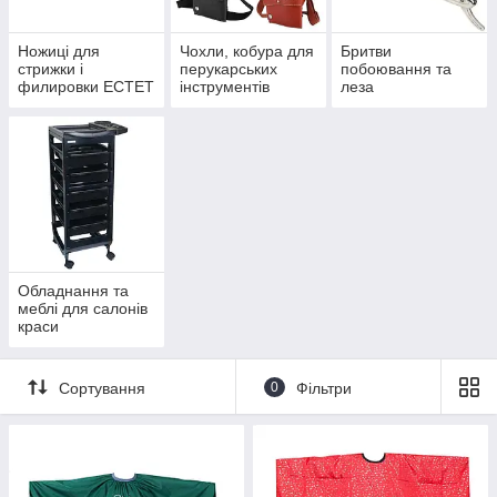
Ножиці для
Чохли, кобура для
Бритви
Вибрати товар
стрижки і
перукарських
побоювання та
филировки ЕСТЕТ
інструментів
леза
Товари для перукарів і
зручності роботи
Обладнання та
меблі для салонів
Другі за значимістю в роботі перукарів
краси
після ножиць – різні гребінця.
Сортування
0
Фільтри
Щітки з гумовою основою і
пластиковими зубцями для
розплутування волосся.