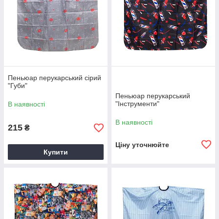
Вибирайте все для перукаря в
нашому інтернет-магазині.
Творіть справжню магію краси!
Пеньюар перукарський сірий
"Губи"
Пеньюар перукарський
"Інструменти"
В наявності
В наявності
215
₴
Ціну уточнюйте
Купити