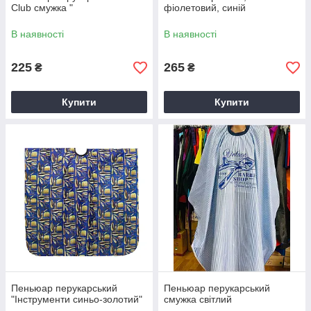
Club смужка "
фіолетовий, синій
В наявності
В наявності
225
265
₴
₴
Купити
Купити
Пеньюар перукарський
Пеньюар перукарський
"Інструменти синьо-золотий"
смужка світлий