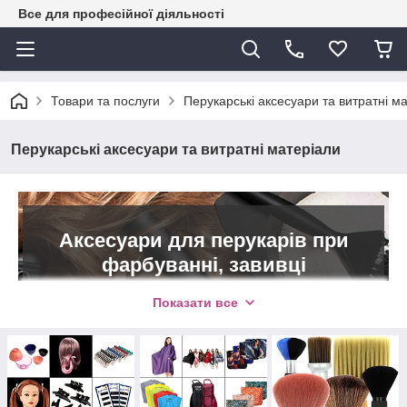
Все для професійної діяльності
Товари та послуги
Перукарські аксесуари та витратні м
Перукарські аксесуари та витратні матеріали
Аксесуари для перукарів при
фарбуванні, завивці
Показати все
В інтернет-магазині «Магія краси» представлена
велика різноманітність
перукарських аксесуарів
,
необхідних для роботи. Все для фарбування,
завивки, зручності при стрижці та укладанні за
доступними цінами зручно розміщено в каталозі на
magiya-krasoty.com.ua. Всі замовлення на суму від