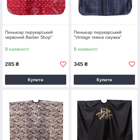
Пеньюар перукарський
Пеньюар перукарський
червоний Barber Shop"
"Vintage темна смужка"
В наявності
В наявності
285
345
₴
₴
Купити
Купити