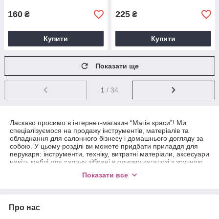
160
225
₴
₴
Купити
Купити
Показати ще
1
/ 34
Ласкаво просимо в інтернет-магазин “Магія краси”! Ми
спеціалізуємося на продажу інструментів, матеріалів та
обладнання для салонного бізнесу і домашнього догляду за
собою. У цьому розділі ви можете придбати приладдя для
перукаря: інструменти, техніку, витратні матеріали, аксесуари
навіть меблі для салону зібрані в одному каталозі з зручною
рубрикацією і фільтрами.
Показати все
Професійні інструменти для стрижки та
укладання
Про нас
На “полицях” нашого магазину продаються професійні