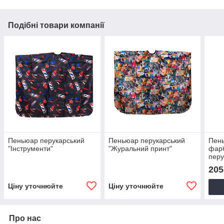
Подібні товари компанії
Пеньюар перукарський
Пеньюар перукарський
Пень
"Інструменти"
"Журальний принт"
фар
перу
чорн
205
Ціну уточнюйте
Ціну уточнюйте
Про нас