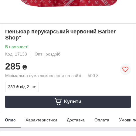
Пеньюар перукарський червоний Barber
Shop"
В наявності
Код: 17133
Опт і роздріб
285
₴
Мінімальна сума замовлення на сайті — 500 ₴
233 ₴
від 2 шт.
Купити
Опис
Характеристики
Доставка
Оплата
Умови п