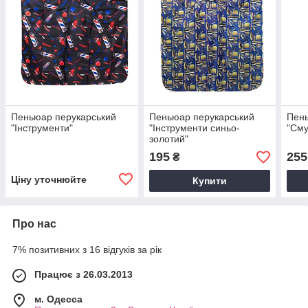
Пеньюар перукарський
Пеньюар перукарський
Пень
"Інструменти"
"Інструменти синьо-
"Сму
золотий"
195
255
₴
Ціну уточнюйте
Купити
Про нас
7% позитивних з 16 відгуків за рік
Працює з 26.03.2013
м. Одесса