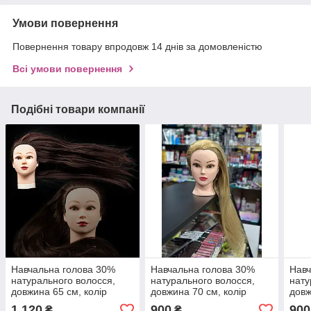
Умови повернення
Повернення товару впродовж 14 днів за домовленістю
Всі умови повернення
Подібні товари компанії
Навчальна голова 30%
Навчальна голова 30%
Навч
натурального волосся,
натурального волосся,
нату
довжина 65 см, колір
довжина 70 см, колір
довж
темно-коричневий (brown)
блонд
бло
1 120
900
900
₴
₴