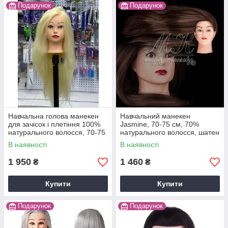
Подарунок
Подарунок
Навчальна голова манекен
Навчальний манекен
для зачісок і плетіння 100%
Jasmine, 70-75 см, 70%
натурального волосся, 70-75
натурального волосся, шатен
см, блонд Y-13-Q19
В наявності
В наявності
1 950
1 460
₴
₴
Купити
Купити
Подарунок
Подарунок