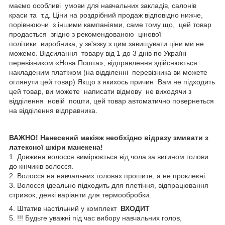
маємо особливі умови для навчальних закладів, салонів
краси та т.д. Ціни на роздрібний продаж відповідно нижче,
порівнюючи з іншими кампаніями, саме тому що, цей товар
продається згідно з рекомендованою цінової
політики виробника, у зв'язку з цим завищувати ціни ми не
можемо. Відсилання товару від 1 до 3 днів по Україні
перевізником «Нова Пошта», відправлення здійснюється
накладеним платіжом (на відділенні перевізника ви можете
оглянути цей товар) Якщо з якихось причин Вам не підходить
цей товар, ви можете написати відмову не виходячи з
відділення новій пошти, цей товар автоматично повернеться
на відділення відправника.
ВАЖНО! Нанесений макіяж необхідно відразу змивати з
латексної шкіри манекена!
1. Довжина волосся вимірюється від чола за вигином голови
до кінчиків волосся.
2. Волосся на навчальних головах прошите, а не проклеєні.
3. Волосся ідеально підходить для плетіння, відпрацювання
стрижок, деякі варіанти для термообробки.
4. Штатив настільний у комплект
ВХОДИТ
5. !!! Будьте уважні під час вибору навчальних голов,