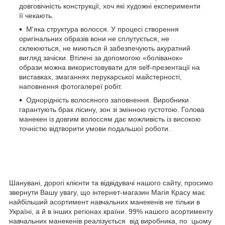
довговічність конструкції, хоч які художні експерименти
її чекають.
М'яка структура волосся. У процесі створення
оригінальних образів вони не сплутується, не
склеюються, не миються й забезпечують акуратний
вигляд зачіски. Втілені за допомогою «боліванок»
образи можна використовувати для self-презентації на
виставках, змаганнях перукарської майстерності,
наповнення фотогалереї робіт.
Однорідність волосяного заповнення. Виробники
гарантують брак лісину, зон зі змінною густотою. Голова
манекен із довгим волоссям дає можливість із високою
точністю відтворити умови подальшої роботи.
Шанувані, дорогі клієнти та відвідувачі нашого сайту, просимо
звернути Вашу увагу, що інтернет-магазин Магія Красу має
найбільший асортимент навчальних манекенів не тільки в
Україні, а й в інших регіонах країни. 99% нашого асортименту
навчальних манекенів реалізується від виробника, по цьому