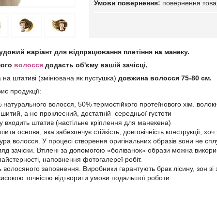
повернення това
довий варіант для відпрацювання плетіння на манеку.
ного
волосся
додасть об'єму вашій зачісці,
 на штативі (змінювана як пустушка)
довжина волосся 75-80 см.
ис продукції:
% натурального волосся, 50% термостійкого протеїнового хім. волок
шитий, а не проклеєний, достатній середньої густоти
у входить штатив (настільне кріплення для манекена)
ита основа, яка забезпечує стійкість, довговічність конструкції, хоч
тура волосся. У процесі створення оригінальних образів вони не сп
яд зачіски. Втілені за допомогою «боліванок» образи можна викорис
майстерності, наповнення фотогалереї робіт.
ь волосяного заповнення. Виробники гарантують брак лісину, зон зі
 високою точністю відтворити умови подальшої роботи.