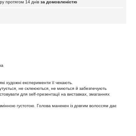
ру протягом 14 днів
за домовленістю
на
 які художні експерименти її чекають.
лутується, не склеюються, не миються й забезпечують
товувати для self-презентації на виставках, змаганнях
 змінною густотою. Голова манекен із довгим волоссям дає