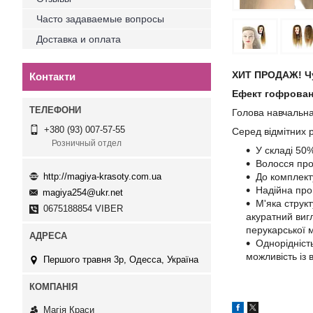
Часто задаваемые вопросы
Доставка и оплата
ХИТ ПРОДАЖ! Чу
Контакти
Ефект гофрова
Голова навчальна
+380 (93) 007-57-55
Серед відмітних р
Розничный отдел
У складі 50
Волосся про
http://magiya-krasoty.com.ua
До комплект
Надійна прош
magiya254@ukr.net
М'яка струк
0675188854 VIBER
акуратний вигл
перукарської 
Однорідніст
можливість із
Першого травня 3р, Одесса, Україна
Магія Краси