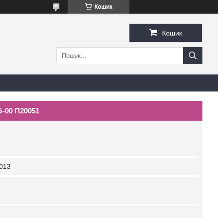
Кошик
Кошик
G-00 П20051
013