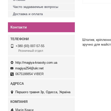
Часто задаваемые вопросы
Доставка и оплата
Контакти
Штатив, кріпленн
зручно для майст
+380 (93) 007-57-55
Розничный отдел
http://magiya-krasoty.com.ua
magiya254@ukr.net
0675188854 VIBER
Першого травня 3р, Одесса, Україна
Магія Краси