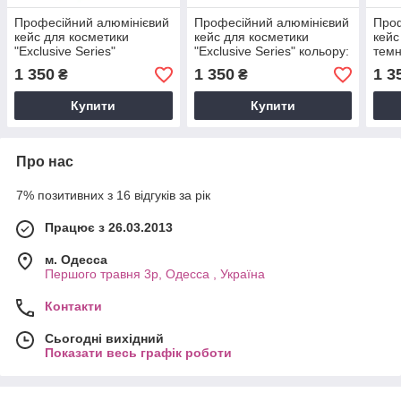
Професійний алюмінієвий
Професійний алюмінієвий
Проф
кейс для косметики
кейс для косметики
кейс
"Exclusive Series"
"Exclusive Series" кольору:
темн
червоний візерунок
рожевий квадрат,
обід
1 350
1 350
1 3
₴
₴
фіолетовий
Купити
Купити
Про нас
7% позитивних з 16 відгуків за рік
Працює з 26.03.2013
м. Одесса
Першого травня 3р, Одесса , Україна
Контакти
Сьогодні вихідний
Показати весь графік роботи