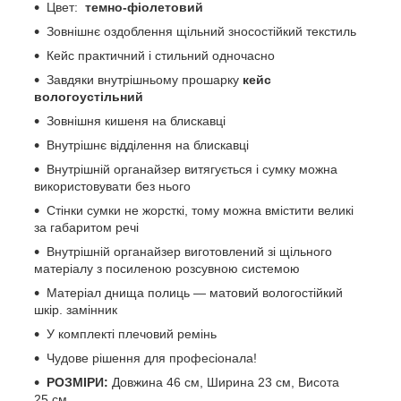
Цвет:
темно-фіолетовий
Зовнішнє оздоблення щільний зносостійкий текстиль
Кейс практичний і стильний одночасно
Завдяки внутрішньому прошарку
кейс
вологоустільний
Зовнішня кишеня на блискавці
Внутрішнє відділення на блискавці
Внутрішній органайзер витягується і сумку можна
використовувати без нього
Стінки сумки не жорсткі, тому можна вмістити великі
за габаритом речі
Внутрішній органайзер виготовлений зі щільного
матеріалу з посиленою розсувною системою
Матеріал днища полиць — матовий вологостійкий
шкір. замінник
У комплекті плечовий ремінь
Чудове рішення для професіонала!
РОЗМІРИ:
Довжина 46 см, Ширина 23 см, Висота
25 см