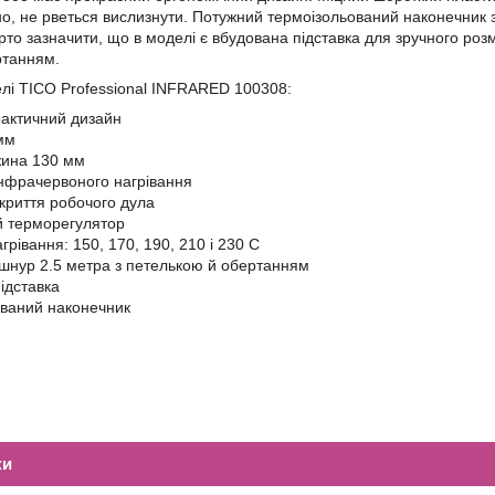
о, не рветься вислизнути. Потужний термоізольований наконечник
рто зазначити, що в моделі є вбудована підставка для зручного роз
ртанням.
лі TICO Professional INFRARED 100308:
актичний дизайн
мм
жина 130 мм
інфрачервоного нагрівання
криття робочого дула
й терморегулятор
грівання: 150, 170, 190, 210 і 230 C
нур 2.5 метра з петелькою й обертанням
ідставка
ваний наконечник
ки