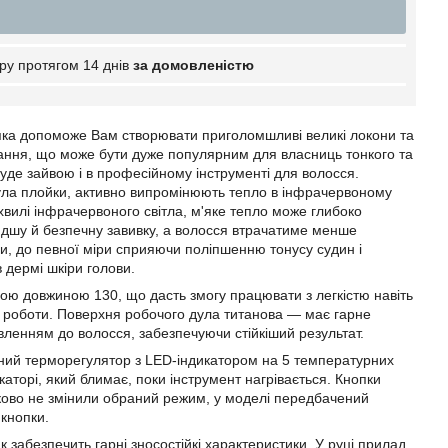
ру протягом 14 днів
за домовленістю
 яка допоможе Вам створювати приголомшливі великі локони та
івання, що може бути дуже популярним для власниць тонкого та
уде зайвою і в професійному інструменті для волосся.
дула плойки, активно випромінюють тепло в інфрачервоному
вилі інфрачервоного світла, м'яке тепло може глибоко
идшу й безпечну завивку, а волосся втрачатиме менше
и, до певної міри сприяючи поліпшенню тонусу судин і
 дермі шкіри голови.
 довжиною 130, що дасть змогу працювати з легкістю навіть
ах роботи. Поверхня робочого дула титанова — має гарне
вленням до волосся, забезпечуючи стійкіший результат.
нний терморегулятор з LED-індикатором на 5 температурних
аторі, який блимає, поки інструмент нагрівається. Кнопки
дково не змінили обраний режим, у моделі передбачений
 кнопки.
абезпечить гарні зносостійкі характеристики. У руці прилад