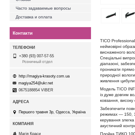
Часто задаваемые вопросы
Доставка и оплата
Контакти
TICO Profession
неймовірні образ
виснаженого воло
+380 (93) 007-57-55
Спеціальні випро
Розничный отдел
діапазоні, забез
проникати прямо 
природної вологи
http://magiya-krasoty.com.ua
живлення цибулин
magiya254@ukr.net
Модель TICO INF
0675188854 VIBER
із дуже довгим в
ковзання, високу
Забезпечити повн
Першого травня 3р, Одесса, Україна
режимах — 150, 1
керування злегка
акустичний контр
Плойка ТИКО 1003
Магія Краси