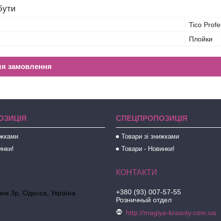
бути
Tico Profe
Плойки
ля замовлення
ОЗИЦІЯ
СПЕЦПРОПОЗИЦІЯ
ижками
Товари зі знижками
инки!
Товари - Новинки!
+380 (93) 007-57-55
ня 3р, Одесса, Україна
Розничный отдел
http://magiya-krasoty.com.ua