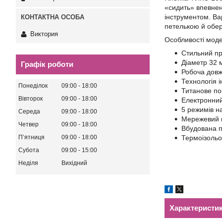
«сидить» впевнен
інструментом. Ва
петелькою й обе
Виктория
Особливості моде
Стильний пр
Діаметр 32 
Графік роботи
Робоча дов
Технологія 
Понеділок
09:00
18:00
Титанове по
Вівторок
09:00
18:00
Електронни
5 режимів на
Середа
09:00
18:00
Мережевий ш
Четвер
09:00
18:00
Вбудована п
Пʼятниця
09:00
18:00
Термоізольо
Субота
09:00
15:00
Неділя
Вихідний
Характеристи