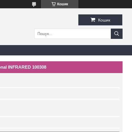
Кошик
Кошик
onal INFRARED 100308