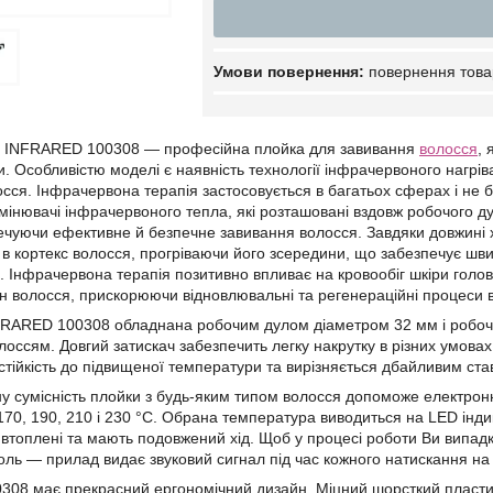
повернення това
al INFRARED 100308 — професійна плойка для завивання
волосся
,
и. Особливістю моделі є наявність технології інфрачервоного нагр
сся. Інфрачервона терапія застосовується в багатьох сферах і не б
мінювачі інфрачервоного тепла, які розташовані вздовж робочого 
печуючи ефективне й безпечне завивання волосся. Завдяки довжині х
в кортекс волосся, прогріваючи його зсередини, що забезпечує шв
. Інфрачервона терапія позитивно впливає на кровообіг шкіри голов
 волосся, прискорюючи відновлювальні та регенераційні процеси в
RARED 100308 обладнана робочим дулом діаметром 32 мм і робочою
олоссям. Довгий затискач забезпечить легку накрутку в різних умов
 стійкість до підвищеної температури та вирізняється дбайливим ста
у сумісність плойки з будь-яким типом волосся допоможе електро
70, 190, 210 і 230 °C. Обрана температура виводиться на LED індик
 втоплені та мають подовжений хід. Щоб у процесі роботи Ви випа
оль — прилад видає звуковий сигнал під час кожного натискання на
08 має прекрасний ергономічний дизайн. Міцний шорсткий пластик з