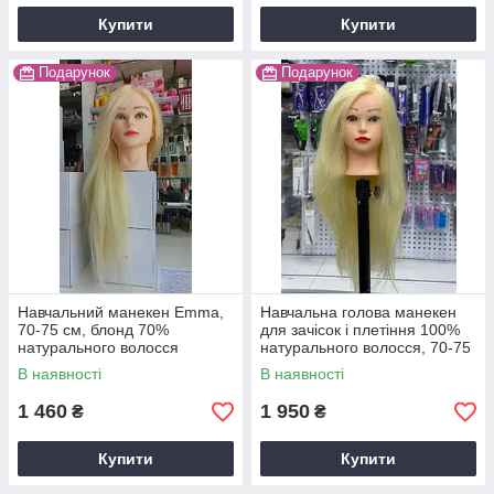
Купити
Купити
Подарунок
Подарунок
Навчальний манекен Emma,
Навчальна голова манекен
70-75 см, блонд 70%
для зачісок і плетіння 100%
натурального волосся
натурального волосся, 70-75
см, блонд Y-13-Q19
В наявності
В наявності
1 460
1 950
₴
₴
Купити
Купити