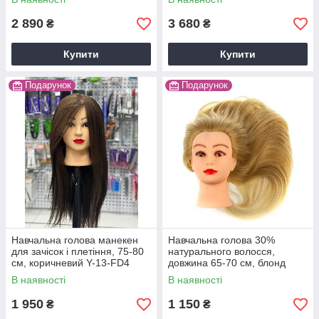
2 890
3 680
₴
₴
Купити
Купити
Подарунок
Подарунок
Навчальна голова манекен
Навчальна голова 30%
для зачісок і плетіння, 75-80
натурального волосся,
см, коричневий Y-13-FD4
довжина 65-70 см, блонд
В наявності
В наявності
1 950
1 150
₴
₴