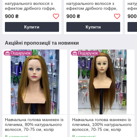
натурального волосся з
натурального волосся з
нату
ефектом дрібного гофре,
ефектом дрібного гофре,
ефек
колір блонд
колір блонд
колі
900
900
900
₴
₴
Купити
Купити
Акційні пропозиції та новинки
Подарунок
Подарунок
Навчальна голова манекен із
Навчальна голова манекен із
плечима, 80% натурального
плечима, 100% натурального
волосся, 70-75 см, колір
волосся, 70-75 см, колір
золото
золото
В наявності
В наявності