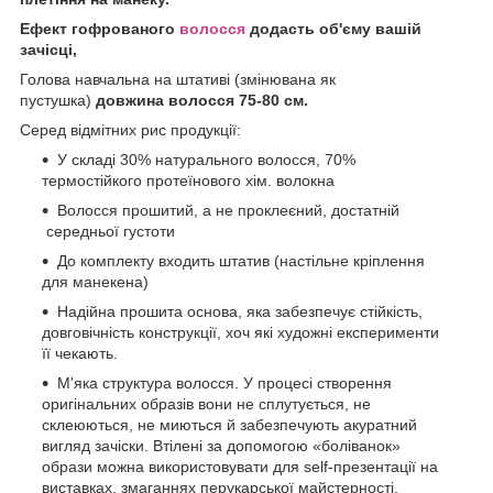
Ефект гофрованого
волосся
додасть об'єму вашій
зачісці,
Голова навчальна на штативі (змінювана як
пустушка)
довжина волосся 75-80 см.
Серед відмітних рис продукції:
У складі 30% натурального волосся, 70%
термостійкого протеїнового хім. волокна
Волосся прошитий, а не проклеєний, достатній
середньої густоти
До комплекту входить штатив (настільне кріплення
для манекена)
Надійна прошита основа, яка забезпечує стійкість,
довговічність конструкції, хоч які художні експерименти
її чекають.
М'яка структура волосся. У процесі створення
оригінальних образів вони не сплутується, не
склеюються, не миються й забезпечують акуратний
вигляд зачіски. Втілені за допомогою «боліванок»
образи можна використовувати для self-презентації на
виставках, змаганнях перукарської майстерності,