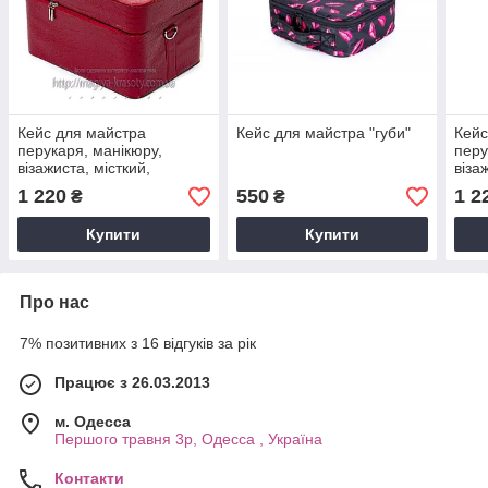
Кейс для майстра
Кейс для майстра "губи"
Кейс
перукаря, манікюру,
перу
візажиста, місткий,
віза
великий червоний лаковий
вели
1 220
550
1 2
₴
₴
Купити
Купити
Про нас
7% позитивних з 16 відгуків за рік
Працює з 26.03.2013
м. Одесса
Першого травня 3р, Одесса , Україна
Контакти