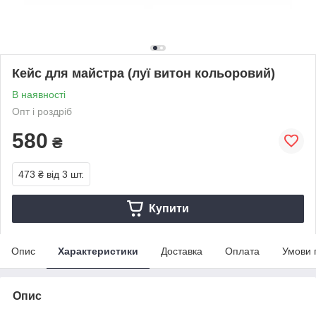
Кейс для майстра (луї витон кольоровий)
В наявності
Опт і роздріб
580
₴
473 ₴
від 3 шт.
Купити
Опис
Характеристики
Доставка
Оплата
Умови 
Опис