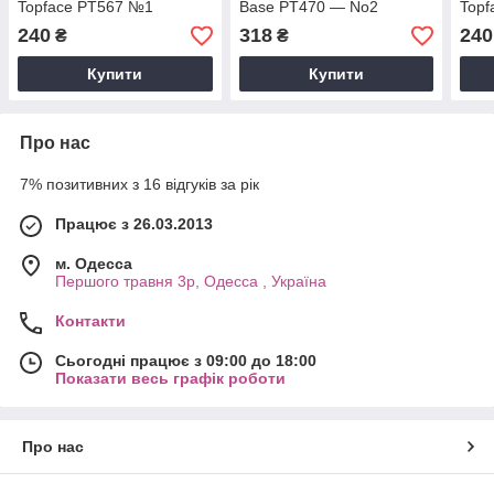
Topface PT567 №1
Base PT470 — No2
Topf
(Smooth Protect)
(Transparent Pore
Mini
240
318
240
₴
₴
Minimizer)
Купити
Купити
Про нас
7% позитивних з 16 відгуків за рік
Працює з 26.03.2013
м. Одесса
Першого травня 3р, Одесса , Україна
Контакти
Сьогодні працює з 09:00 до 18:00
Показати весь графік роботи
Про нас