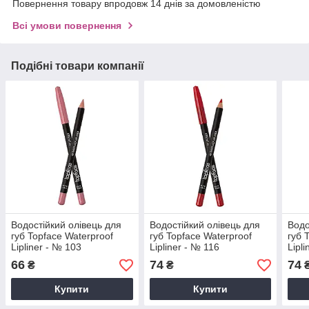
Повернення товару впродовж 14 днів за домовленістю
Всі умови повернення
Подібні товари компанії
Водостійкий олівець для
Водостійкий олівець для
Водо
губ Topface Waterproof
губ Topface Waterproof
губ 
Lipliner - № 103
Lipliner - № 116
Lipl
66
74
74
₴
₴
Купити
Купити