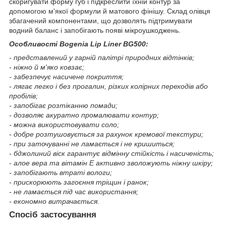
скоригувати форму губ і підкреслити їхній контур за
допомогою м'якої формули й матового фінішу. Склад олівця
збагачений компонентами, що дозволять підтримувати
водний баланс і запобігають появі мікроушкоджень.
Особливості Bogenia Lip Liner BG500:
- представлений у гарній палітрі природних відтінків;
- ніжно й м'яко ковзає;
- забезпечує насичене покриття;
- лягає легко і без прогалин, різких колірних переходів або
пробілів;
- запобігає розтіканню помади;
- дозволяє акуратно промалювати контур;
- можна використовувати соло;
- добре розтушовується за рахунок кремової текстури;
- при заточуванні не ламається і не кришиться;
- бджолиний віск гарантує відмінну стійкість і насиченість;
- алое вера та вітамін Е активно зволожують ніжну шкіру;
- запобігають втраті вологи;
- прискорюють загоєння тріщин і ранок;
- не ламається під час використання;
- економно витрачається.
Спосіб застосування