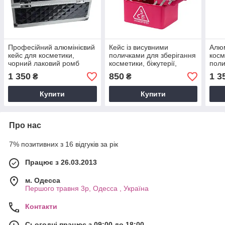
Професійний алюмінієвий
Кейс із висувними
Алюм
кейс для косметики,
поличками для зберігання
косм
чорний лаковий ромб
косметики, біжутерії,
поли
малиновий
роже
1 350
850
1 3
₴
₴
чор
Купити
Купити
Про нас
7% позитивних з 16 відгуків за рік
Працює з 26.03.2013
м. Одесса
Першого травня 3р, Одесса , Україна
Контакти
Сьогодні працює з 09:00 до 18:00