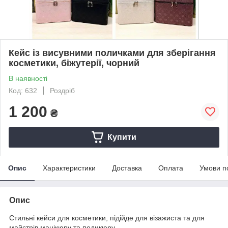
Кейс із висувними поличками для зберігання
косметики, біжутерії, чорний
В наявності
Код: 632
Роздріб
1 200
₴
Купити
Опис
Характеристики
Доставка
Оплата
Умови п
Опис
Стильні кейси для косметики, підійде для візажиста та для
майстрів манікюру та педикюру.