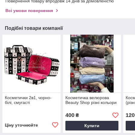
Повернення товару впродовж 14 днів за домовленістю
Всі умови повернення
Подібні товари компанії
Косметички 2в1, чорно-
Косметичка велюрова
Косм
білі, смугасті
Beauty Shop різні кольори
(різ
400
120
₴
Ціну уточнюйте
Купити