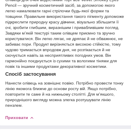
Pencil — зручний косметичний засіб, за допомогою якого
легко намалювати гарні стрілочки будь-якої форми та
товщини. Правильне використання такого пігменту допоможе
підкреслити природну красу дівчини, візуально збільшити її
очі, зробити глибшим, виразнішим і привабливішим погляд.
Завдяки м'якій текстурі таким олівцем приємно та зручно
користуватися. Він легко лягає, не дряпає й не обважнює, не
забиває пори. Продукт вирізняється високою стійкістю, тому
чудово тримається впродовж дня, не розтікається й не
скочується навіть за несприятливих погодних умов. Він
гармонійно поєднується із сухими та вологими тінями для
повік та іншими продуктами декоративної косметики.
Спосіб застосування
Нанести олівець на зовнішнє повіко. Потрібно провести тонку
лінію якомога ближче до основи росту вій. Якщо потрібно,
повторити те саме й на нижньому столітті. Для м'якшого,
природнішого вигляду можна злегка розтушувати лінію
пензлем.
Приховати