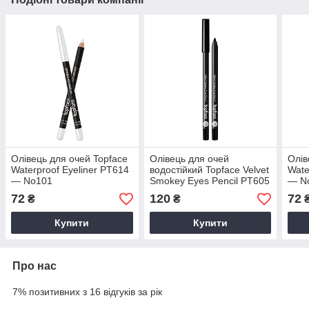
Олівець для очей Topface
Олівець для очей
Олів
Waterproof Eyeliner PT614
водостійкий Topface Velvet
Wate
— No101
Smokey Eyes Pencil PT605
— N
— No3
72
120
72
₴
₴
Купити
Купити
Про нас
7% позитивних з 16 відгуків за рік