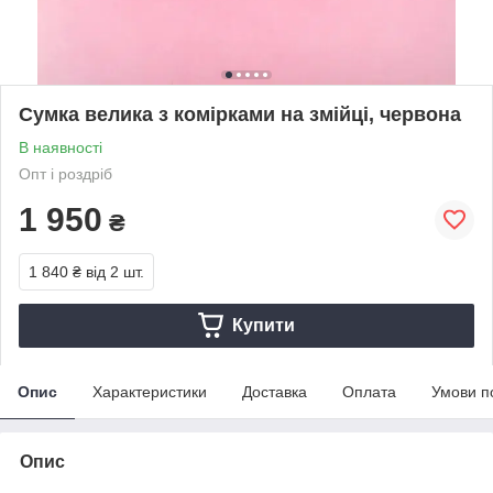
Сумка велика з комірками на змійці, червона
В наявності
Опт і роздріб
1 950
₴
1 840 ₴
від 2 шт.
Купити
Опис
Характеристики
Доставка
Оплата
Умови п
Опис