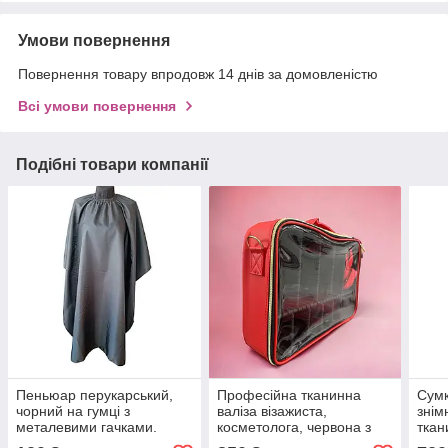
Умови повернення
Повернення товару впродовж 14 днів за домовленістю
Всі умови повернення
Подібні товари компанії
Пеньюар перукарський,
Професійна тканинна
Сумк
чорний на гумці з
валіза візажиста,
знім
металевими гачками.
косметолога, червона з
ткан
прозорим верхом
верх