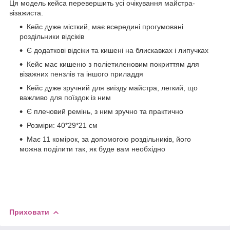
Ця модель кейса перевершить усі очікування майстра-
візажиста.
Кейс дуже місткий, має всередині прогумовані
роздільники відсіків
Є додаткові відсіки та кишені на блискавках і липучках
Кейс має кишеню з поліетиленовим покриттям для
візажних пензлів та іншого приладдя
Кейс дуже зручний для виїзду майстра, легкий, що
важливо для поїздок із ним
Є плечовий ремінь, з ним зручно та практично
Розміри: 40*29*21 см
Має 11 комірок, за допомогою роздільників, його
можна поділити так, як буде вам необхідно
Приховати