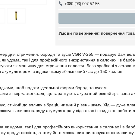
+380 (93) 007-57-55
повернення това
ер для стриження, бороди та вусів VGR V-265 — подарує Вам велики
як удома, так і для професійного використання в салонах і в бар
увати як машинку для стриження волосся. Лезо зроблені з леговано
n акумулятором, завдяки якому збільшений час до 150 хвилин.
садками, щоб надати ідеальної форми бороді та вусам.
ми з неіржавкої сталі, що гарантують акуратний рівний зріз вона а
ус, стійкий до впливу вібрації, низький рівень шуму. Хід — дуже пла
оказує залишок заряду акумулятора у відсотках і швидкість роботи л
а як удома, так і для професійного використання в салонах і в ба
оку продуктивність, а тому його можна використовувати як машинку