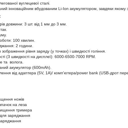
 легованої вуглецевої сталі.
ний інноваційним вбудованим Li-Ion акумулятором, завдяки якому 
:
рів довжини: 3 шт. від 1 мм до 3 мм.
так.
уму.
оботи: 100 хвилин.
джання: 2 години.
зображення рівня заряду (у точках) і швидкості гоління.
сті (3 швидкості на дисплеї): 6000-6500-7000 RPM.
е та волога.
аний акумулятор (600mAh).
лення від адаптера (5V, 1A)/ комп'ютера/power bank (USB-дрот пере
ащення ножів
впачок на леза
очищення тримера
 для заряджання
заряджання