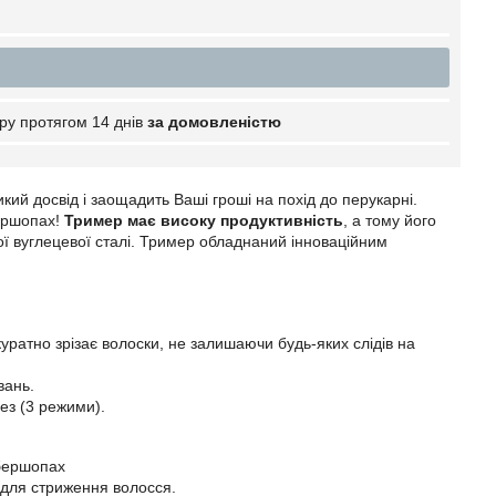
ру протягом 14 днів
за домовленістю
й досвід і заощадить Ваші гроші на похід до перукарні.
бершопах!
Тример має високу продуктивність
, а тому його
ї вуглецевої сталі. Тример обладнаний інноваційним
куратно зрізає волоски, не залишаючи будь-яких слідів на
вань.
ез (3 режими).
рбершопах
 для стриження волосся.