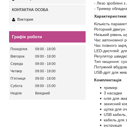
- Лезо зроблені з
- Тример обладна
Характеристики
Виктория
Кількість парамет
Роторний двигун: 
Низький рівень ш
Графік роботи
Час автономної р
Час повного заря
Понеділок
09:00
18:00
LED-дисплей: для 
Регулятор швидко
Вівторок
09:00
18:00
Тип чищення: сух
Середа
09:00
18:00
Потужний вбудов
Четвер
09:00
18:00
USB-дріт для жив
Пʼятниця
09:00
18:00
Комплектація
Субота
09:00
15:00
тример
3 насадки
Неділя
Вихідний
олія для зм
захисний ко
щітка для 
USB кабель
кабель для 
інструкція