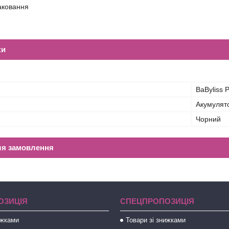
аковання
ки
BaByliss
Акумулят
Чорний
ля замовлення
ОЗИЦІЯ
СПЕЦПРОПОЗИЦІЯ
ижками
Товари зі знижками