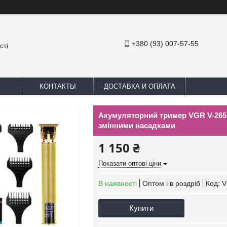
+380 (93) 007-57-55
сті
КОНТАКТЫ
ДОСТАВКА И ОПЛАТА
Акумуляторний тример VGR V-265 
змінними насадками
1 150 ₴
Показати оптові ціни
В наявності
Оптом і в роздріб
Код:
V
Купити