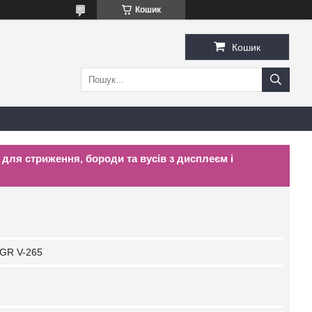
Кошик
Кошик
для стриження, бороди та вусів з дисплеєм і
GR V-265