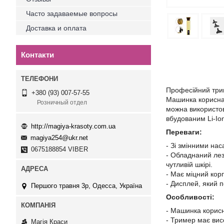
Часто задаваемые вопросы
Доставка и оплата
Контакти
Професійний трим
+380 (93) 007-57-55
Машинка корисна 
Розничный отдел
можна використов
вбудованим Li-Io
http://magiya-krasoty.com.ua
Переваги:
magiya254@ukr.net
- Зі змінними на
0675188854 VIBER
- Обладнаний леза
чутливій шкірі.
- Має міцний корп
- Дисплей, який п
Першого травня 3р, Одесса, Україна
Особливості:
- Машинка корисн
- Тример має вис
Магія Краси