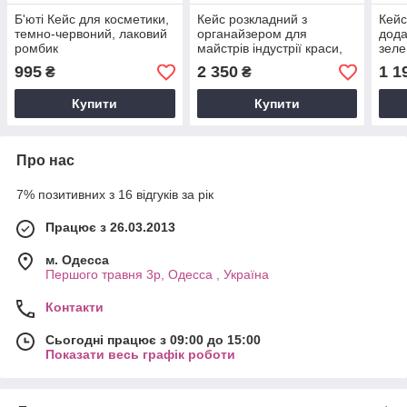
Б'юті Кейс для косметики,
Кейс розкладний з
Кейс
темно-червоний, лаковий
органайзером для
дода
ромбик
майстрів індустрії краси,
зел
742 чорний ромб
995
2 350
1 1
₴
₴
Купити
Купити
Про нас
7% позитивних з 16 відгуків за рік
Працює з 26.03.2013
м. Одесса
Першого травня 3р, Одесса , Україна
Контакти
Сьогодні працює з 09:00 до 15:00
Показати весь графік роботи