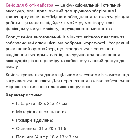
Кейс для б'юті-майстра
— це функціональний і стильний
аксесуар, який призначений для зручного зберігання і
транспортування необхідного обладнання та аксесуарів для
роботи. Ця модель підійде як майстру манікюру, так і
фахівцям у галузі макіяжу, перукарського мистецтва.
Корпус кейса виготовлений із міцного якісного пластику та
забезпечений алюмінієвими ребрами жорсткості. Усередині
розміщений органайзер, що складається з основного
відділення і чотирьох слотів, що зручно для розміщення
аксесуарів різного розміру та забезпечує легкий доступ до
вмісту.
Кейс закривається двома щільними засувками із замком, що
закривається на ключ. Для перенесення валізка забезпечена
міцною та стильною пластиковою ручкою.
Характеристики:
Габарити: 32 х 21х 27 см
Матеріал стінок: пластик
Розміри відділень:
Основное: 31 х 20 х 11.5
Полички (4 шт.): 18 х 13 х 3 см