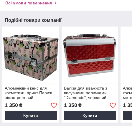
Всі умови повернення
Подібні товари компанії
Алюмінієвий кейс для
Валіза для візажиста з
Алюм
косметики, принт Париж
висувними поличками
косм
ніжно-рожевий
"Diamonds", червоний
мете
ромб
1 350
1 350
1 3
₴
₴
Купити
Купити