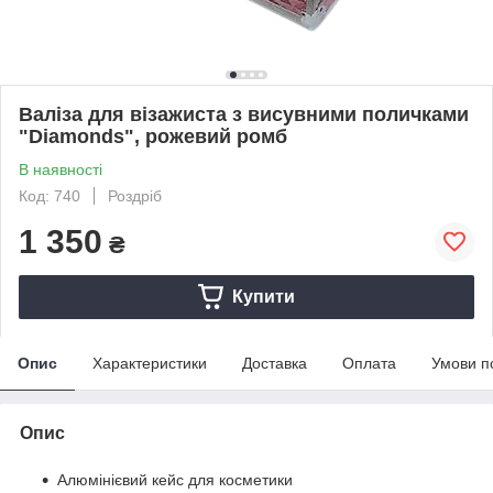
Валіза для візажиста з висувними поличками
"Diamonds", рожевий ромб
В наявності
Код: 740
Роздріб
1 350
₴
Купити
Опис
Характеристики
Доставка
Оплата
Умови п
Опис
Алюмінієвий кейс для косметики