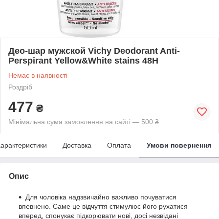
Део-шар мужской Vichy Deodorant Anti-
Perspirant Yellow&White stains 48H
Немає в наявності
Роздріб
477
₴
Мінімальна сума замовлення на сайті — 500 ₴
арактеристики
Доставка
Оплата
Умови повернення
Опис
Для чоловіка надзвичайно важливо почуватися
впевнено. Саме це відчуття стимулює його рухатися
вперед, спонукає підкорювати нові, досі незвідані