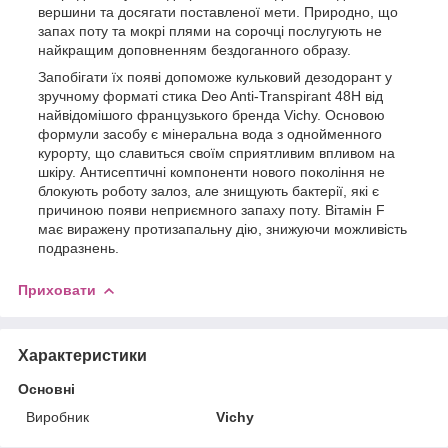
вершини та досягати поставленої мети. Природно, що
запах поту та мокрі плями на сорочці послугують не
найкращим доповненням бездоганного образу.
Запобігати їх появі допоможе кульковий дезодорант у
зручному форматі стика Deo Anti-Transpirant 48H від
найвідомішого французького бренда Vichy. Основою
формули засобу є мінеральна вода з однойменного
курорту, що славиться своїм сприятливим впливом на
шкіру. Антисептичні компоненти нового покоління не
блокують роботу залоз, але знищують бактерії, які є
причиною появи неприємного запаху поту. Вітамін F
має виражену протизапальну дію, знижуючи можливість
подразнень.
Приховати
Характеристики
Основні
Виробник
Vichy