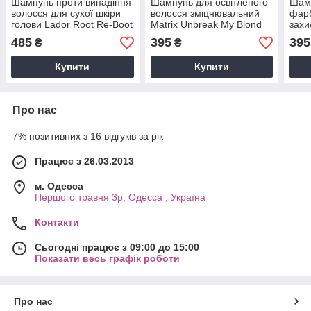
Шампунь проти випадіння
Шампунь для освітленого
Шам
волосся для сухої шкіри
волосся зміцнювальний
фарб
голови Lador Root Re-Boot
Matrix Unbreak My Blond
захи
Vitalizing Shampoo
Total Results Shampoo
Colo
485
395
395
₴
₴
Propolis&Citron, 300 м
300ml
Resu
Купити
Купити
Про нас
7% позитивних з 16 відгуків за рік
Працює з 26.03.2013
м. Одесса
Першого травня 3р, Одесса , Україна
Контакти
Сьогодні працює з 09:00 до 15:00
Показати весь графік роботи
Про нас