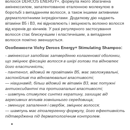
волосся DERCOS ENERGY+, формула якого збагачена
амінекссилом, запатентованою еталонною молекулою в
боротьбі з випаданням волосся, а також іншими активними
дерматологічними інгредієнтами. Додаткову дію надають
вітаміни В5 і В3, які відновлюють і зміцнюють волокно волосся
від коренів до кінчиків. У разі регулярного застосування
волосся стає блискучішим і еластичнішим, а випадання
волосся помітно зменшується.
Особенности Vichy Dercos Energy+ Stimulating Shampoo:
- амінекссил запобігає затвердінню колагенової оболонки,
що зміцнює фіксацію волосся в шкірі голови та відновлює
його еластичність;
- пантенол, відомий як провітамін B5, має зволожувальні,
заспокійливі та відновлювальні властивості;
— ніацинамід, більш відомий як вітамін B3, має потужні
антиоксидантні та протизапальні властивості;
- шампунь стимулює синтез кератину, захищає від
агресивних впливів зовнішнього середовища;
- зменшує запалення і свербіж, зміцнює волосся;
— шампунь має гіпоалергенну формулу, його ефективність
підтверджена під дерматологічним контролем.