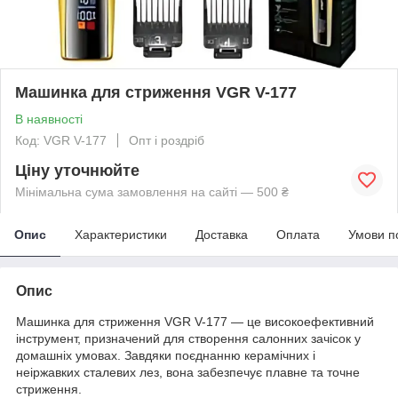
Машинка для стриження VGR V-177
В наявності
Код: VGR V-177
Опт і роздріб
Ціну уточнюйте
Мінімальна сума замовлення на сайті — 500 ₴
Опис
Характеристики
Доставка
Оплата
Умови п
Опис
Машинка для стриження VGR V-177 — це високоефективний
інструмент, призначений для створення салонних зачісок у
домашніх умовах. Завдяки поєднанню керамічних і
неіржавких сталевих лез, вона забезпечує плавне та точне
стриження.