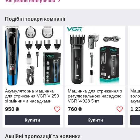
Всі умови повернення
Подібні товари компанії
Акумуляторна машинка
Машинка для стриження з
Маш
для стриження VGR V 259
регулювальною насадкою
воло
зі змінними насадками
VGR V-928 5 вт
акум
VGR 
950
760
1 2
₴
₴
Нас
Купити
Купити
Акційні пропозиції та новинки