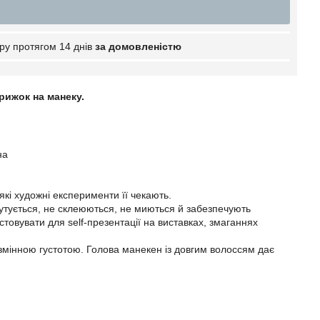
ру протягом 14 днів
за домовленістю
рижок на манеку.
на
 які художні експерименти її чекають.
лутується, не склеюються, не миються й забезпечують
товувати для self-презентації на виставках, змаганнях
 змінною густотою. Голова манекен із довгим волоссям дає