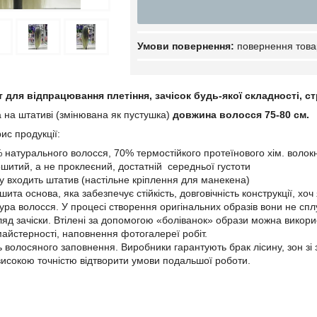
повернення това
 для відпрацювання плетіння, зачісок будь-якої складності, ст
 на штативі (змінювана як пустушка)
довжина волосся 75-80 см.
ис продукції:
% натурального волосся, 70% термостійкого протеїнового хім. волок
шитий, а не проклеєний, достатній середньої густоти
у входить штатив (настільне кріплення для манекена)
ита основа, яка забезпечує стійкість, довговічність конструкції, хоч
тура волосся. У процесі створення оригінальних образів вони не сп
яд зачіски. Втілені за допомогою «боліванок» образи можна викорис
майстерності, наповнення фотогалереї робіт.
ь волосяного заповнення. Виробники гарантують брак лісину, зон зі
 високою точністю відтворити умови подальшої роботи.