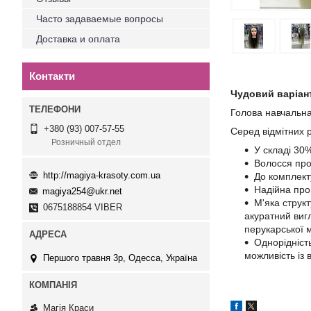
Часто задаваемые вопросы
Доставка и оплата
Контакти
Чудовий варіант
Голова навчальна
+380 (93) 007-57-55
Серед відмітних р
Розничный отдел
У складі 30
Волосся про
http://magiya-krasoty.com.ua
До комплект
Надійна прош
magiya254@ukr.net
М'яка струк
0675188854 VIBER
акуратний вигл
перукарської 
Однорідніст
можливість із
Першого травня 3р, Одесса, Україна
Магія Краси