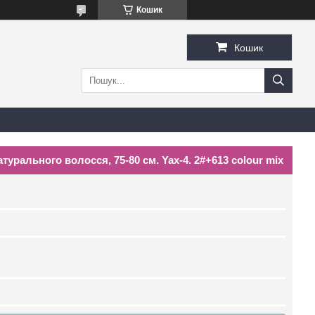
Кошик
Кошик
урального волосся, 75-80 см. Yax-4. 2#+613 colour mix