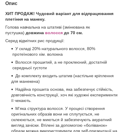
Опис
ХИТ ПРОДАЖ! Чудовий варіант для відпрацювання
плетіння на манеку.
Голова навчальна на штативі (змінювана як
пустушка)
довжина
волосся
до 70 см.
Серед відмітних рис продукції:
У складі 20% натурального волосся, 80%
протеїнового хім. волокна
Волосся прошитий, а не проклеєний, достатній
середньої густоти
До комплекту входить штатив (настільне кріплення
для манекена)
Надійна прошита основа, яка забезпечує стійкість,
довговічність конструкції, хоч які художні експерименти
її чекають.
М'яка структура волосся. У процесі створення
оригінальних образів вони не сплутується, не
склеюються, не миються й забезпечують акуратний
вигляд зачіски. Втілені за допомогою «боліванок»
образи можна використовувати для self-презентації на