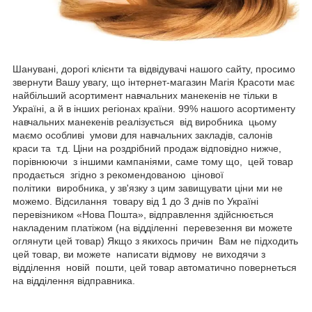
Шанувані, дорогі клієнти та відвідувачі нашого сайту, просимо
звернути Вашу увагу, що інтернет-магазин Магія Красоти має
найбільший асортимент навчальних манекенів не тільки в
Україні, а й в інших регіонах країни. 99% нашого асортименту
навчальних манекенів реалізується від виробника цьому
маємо особливі умови для навчальних закладів, салонів
краси та т.д. Ціни на роздрібний продаж відповідно нижче,
порівнюючи з іншими кампаніями, саме тому що, цей товар
продається згідно з рекомендованою цінової
політики виробника, у зв'язку з цим завищувати ціни ми не
можемо. Відсилання товару від 1 до 3 днів по Україні
перевізником «Нова Пошта», відправлення здійснюється
накладеним платіжом (на відділенні перевезення ви можете
оглянути цей товар) Якщо з якихось причин Вам не підходить
цей товар, ви можете написати відмову не виходячи з
відділення новій пошти, цей товар автоматично повернеться
на відділення відправника.