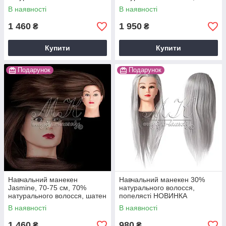
см, блонд Y-13-Q19
В наявності
В наявності
1 460
1 950
₴
₴
Купити
Купити
Подарунок
Подарунок
Навчальний манекен
Навчальний манекен 30%
Jasmine, 70-75 см, 70%
натурального волосся,
натурального волосся, шатен
попелясті НОВИНКА
В наявності
В наявності
1 460
980
₴
₴