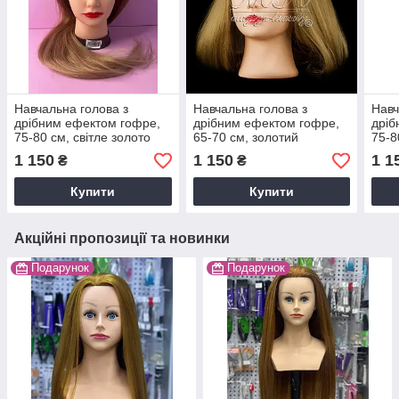
Навчальна голова з
Навчальна голова з
Навч
дрібним ефектом гофре,
дрібним ефектом гофре,
дріб
75-80 см, світле золото
65-70 см, золотий
75-8
(окрас амбре)
(окр
1 150
1 150
1 1
₴
₴
Купити
Купити
Акційні пропозиції та новинки
Подарунок
Подарунок