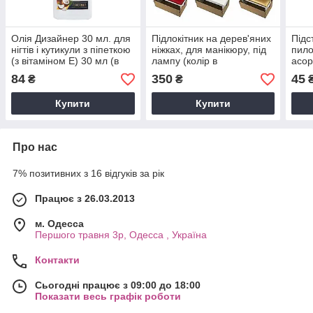
Олія Дизайнер 30 мл. для
Підлокітник на дерев'яних
Підс
нігтів і кутикули з піпеткою
ніжках, для манікюру, під
пило
(з вітаміном Е) 30 мл (в
лампу (колір в
асор
асортименті)
асортименті)
84
350
45
₴
₴
Купити
Купити
Про нас
7% позитивних з 16 відгуків за рік
Працює з 26.03.2013
м. Одесса
Першого травня 3р, Одесса , Україна
Контакти
Сьогодні працює з 09:00 до 18:00
Показати весь графік роботи