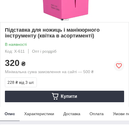
Підставка для ножиць і манікюрного
інструменту (квітка в асортименті)
В наявності
Код: X-611
Опт і роздріб
320
₴
Мінімальна сума замовлення на сайті — 500 ₴
228 ₴
від 3 шт.
Купити
Опис
Характеристики
Доставка
Оплата
Умови п