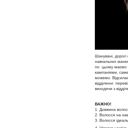
Шанувані, дорогі
навчальних манеке
по цьому маємо о
кампаніями, саме
можемо. Відсилан
відділенні перев
виходячи з відді
ВАЖНО!
1. Довжина волосс
2. Волосся на на
3. Волосся ідеал