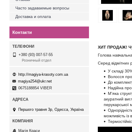
Часто задаваемые вопросы
Доставка и оплата
Контакти
ХИТ ПРОДАЖ! Чу
+380 (93) 007-57-55
Голова навчальна
Розничный отдел
Серед відмітних р
У складі 30
http://magiya-krasoty.com.ua
Волосся про
magiya254@ukr.net
До комплект
Надійна прош
0675188854 VIBER
М'яка струк
акуратний вигл
перукарської 
Першого травня 3р, Одесса, Україна
Однорідніст
можливість із
Термостійкі
Магія Краси