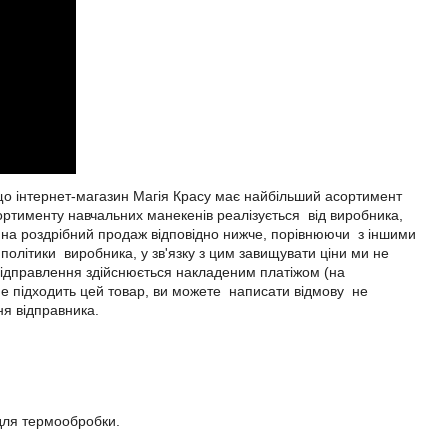
, що інтернет-магазин Магія Красу має найбільший асортимент
асортименту навчальних манекенів реалізується від виробника,
и на роздрібний продаж відповідно нижче, порівнюючи з іншими
олітики виробника, у зв'язку з цим завищувати ціни ми не
відправлення здійснюється накладеним платіжом (на
не підходить цей товар, ви можете написати відмову не
ня відправника.
 для термообробки.