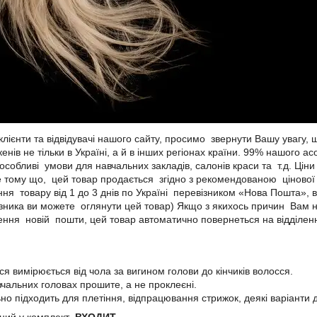
 клієнти та відвідувачі нашого сайту, просимо звернути Вашу увагу
нів не тільки в Україні, а й в інших регіонах країни. 99% нашого 
собливі умови для навчальних закладів, салонів краси та т.д. Цін
 тому що, цей товар продається згідно з рекомендованою цінової п
ня товару від 1 до 3 днів по Україні перевізником «Нова Пошта», 
ізника ви можете оглянути цей товар) Якщо з якихось причин Вам 
лення новій пошти, цей товар автоматично повернеться на відділен
я вимірюється від чола за вигином голови до кінчиків волосся.
вчальних головах прошите, а не проклеєні.
ьно підходить для плетіння, відпрацювання стрижок, деякі варіанти