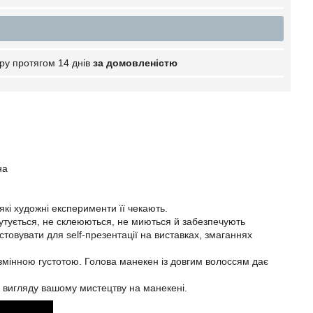
ру протягом 14 днів
за домовленістю
на
 які художні експерименти її чекають.
лутується, не склеюються, не миються й забезпечують
товувати для self-презентації на виставках, змаганнях
 змінною густотою. Голова манекен із довгим волоссям дає
го вигляду вашому мистецтву на манекені.