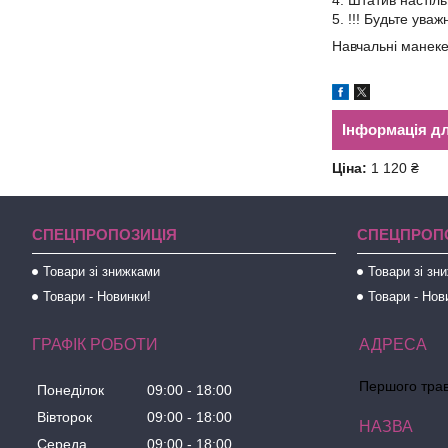
4. Штатив настіл
5. !!! Будьте ува
Навчальні манек
Інформація д
Ціна:
1 120 ₴
СПЕЦПРОПОЗИЦІЯ
СПЕЦПРОП
Товари зі знижками
Товари зі зн
Товари - Новинки!
Товари - Нов
ГРАФІК РОБОТИ
Першого трав
Понеділок
09:00
18:00
Вівторок
09:00
18:00
Середа
09:00
18:00