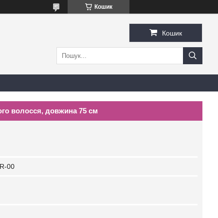
Кошик
Кошик
го волосся, довжина 75 см
R-00