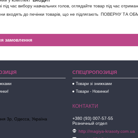
ьний у комплект
ВХОДИТ
жні під час вибору навчальних голов, оглядайте товар під час отрима
ени входять до печінки товарів, що не підлягають ПОВЕРНУ ТА ОБ
ля замовлення
ОЗИЦІЯ
СПЕЦПРОПОЗИЦІЯ
ижками
Товари зі знижками
инки!
Товари - Новинки!
+380 (93) 007-57-55
ня 3р, Одесса, Україна
Розничный отдел
http://magiya-krasoty.com.ua