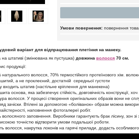
повернення това
довий варіант для відпрацювання плетіння на манеку.
 на штативі (змінювана як пустушка)
довжина
волосся
70 см.
ис продукції:
% натурального волосся, 70% термостійкого протеїнового хім. волок
шитий, а не проклеєний, достатній середньої густоти
у входить штатив (настільне кріплення для манекена)
ита основа, яка забезпечує стійкість, довговічність конструкції, хоч
тура волосся. У процесі створення оригінальних образів вони не сп
яд зачіски. Втілені за допомогою «боліванок» образи можна викорис
майстерності, наповнення фотогалереї робіт.
ь волосяного заповнення. Виробники гарантують брак лісину, зон зі
 високою точністю відтворити умови подальшої роботи.
сть волосся, накрутка локонів на гарячі прилади, додасть особливо