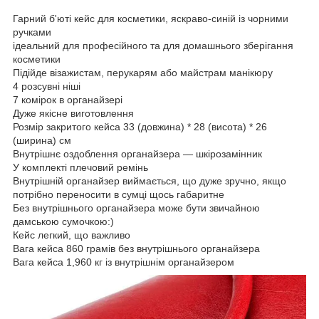
Гарний б'юті кейс для косметики, яскраво-синій із чорними
ручками
ідеальний для професійного та для домашнього зберігання
косметики
Підійде візажистам, перукарям або майстрам манікюру
4 розсувні ніші
7 комірок в органайзері
Дуже якісне виготовлення
Розмір закритого кейса 33 (довжина) * 28 (висота) * 26
(ширина) см
Внутрішнє оздоблення органайзера — шкірозамінник
У комплекті плечовий ремінь
Внутрішній органайзер виймається, що дуже зручно, якщо
потрібно переносити в сумці щось габаритне
Без внутрішнього органайзера може бути звичайною
дамською сумочкою:)
Кейс легкий, що важливо
Вага кейса 860 грамів без внутрішнього органайзера
Вага кейса 1,960 кг із внутрішнім органайзером