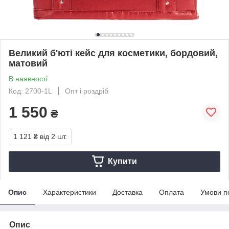
Великий б'юті кейс для косметики, бордовий,
матовий
В наявності
Код: 2700-1L
Опт і роздріб
1 550
₴
1 121 ₴
від 2 шт.
Купити
Опис
Характеристики
Доставка
Оплата
Умови п
Опис