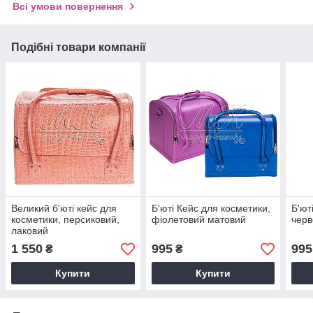
Всі умови повернення
Подібні товари компанії
Великий б'юті кейс для
Б'юті Кейс для косметики,
Б'ют
косметики, персиковий,
фіолетовий матовий
черв
лаковий
1 550
995
995
₴
₴
Купити
Купити