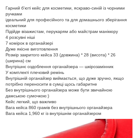
Гарний б'юті кейс для косметики, яскраво-синій із чорними
ручками
ідеальний для професійного та для домашнього зберігання
косметики
Підійде візажистам, перукарям або майстрам манікюру
4 розсувні ніші
7 комірок в органайзері
Дуже якісне виготовлення
Розмір закритого кейса 33 (довжина) * 28 (висота) * 26
(ширина) см
Внутрішнє оздоблення органайзера — шкірозамінник
У комплекті плечовий ремінь
Внутрішній органайзер виймається, що дуже зручно, якщо
потрібно переносити в сумці щось габаритне
Без внутрішнього органайзера може бути звичайною
дамською сумочкою:)
Кейс легкий, що важливо
Вага кейса 860 грамів без внутрішнього органайзера
Вага кейса 1,960 кг із внутрішнім органайзером