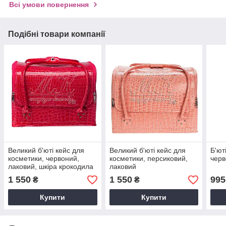
Всі умови повернення
Подібні товари компанії
Великий б'юті кейс для
Великий б'юті кейс для
Б'ют
косметики, червоний,
косметики, персиковий,
черв
лаковий, шкіра крокодила
лаковий
1 550
1 550
995
₴
₴
Купити
Купити