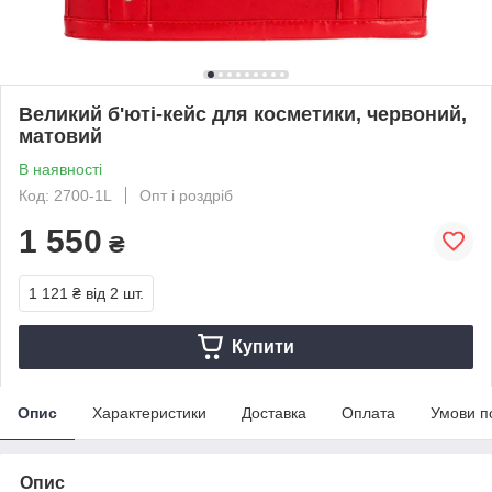
Великий б'юті-кейс для косметики, червоний,
матовий
В наявності
Код: 2700-1L
Опт і роздріб
1 550
₴
1 121 ₴
від 2 шт.
Купити
Опис
Характеристики
Доставка
Оплата
Умови п
Опис