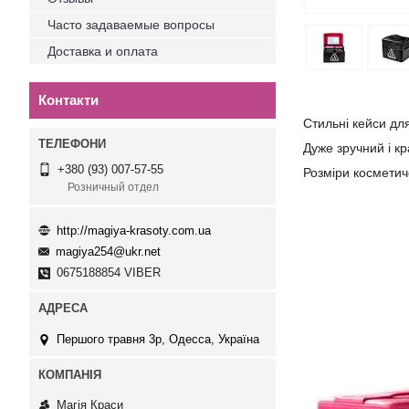
Часто задаваемые вопросы
Доставка и оплата
Контакти
Стильні кейси для
Дуже зручний і кр
+380 (93) 007-57-55
Розміри косметич
Розничный отдел
http://magiya-krasoty.com.ua
magiya254@ukr.net
0675188854 VIBER
Першого травня 3р, Одесса, Україна
Магія Краси