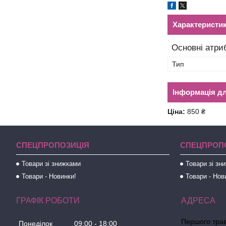
Характеристи
Основні атри
Тип
Інформація д
Ціна:
850 ₴
СПЕЦПРОПОЗИЦІЯ
СПЕЦПРОП
Товари зі знижками
Товари зі зн
Товари - Новинки!
Товари - Нов
ГРАФІК РОБОТИ
Першого трав
Понеділок
09:00
18:00