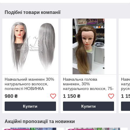
Подібні товари компанії
Навчальний манекен 30%
Навчальна голова
Нав
натурального волосся,
манекен, 30%
нату
попелясті НОВИНКА
натурального волосся, 75-
руся
80 см, темно-русява
980
1 150
1 1
₴
₴
Купити
Купити
Акційні пропозиції та новинки