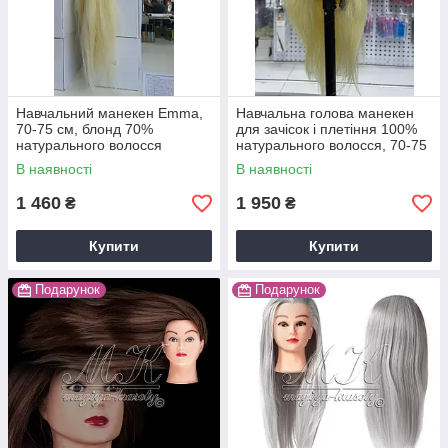
Навчальний манекен Emma,
Навчальна голова манекен
70-75 см, блонд 70%
для зачісок і плетіння 100%
натурального волосся
натурального волосся, 70-75
см, блонд Y-13-Q19
В наявності
В наявності
1 460
1 950
₴
₴
Купити
Купити
Подарунок
Подарунок