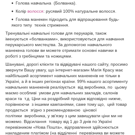
Голова навчальна (Болванка).
Колір
волосся
: русявий 100% натуральне волосся.
Голова манекен підходить для відпрацювання будь-
якого типу технік стриження.
Тренувальні навчальні голови для перукарів, також
іменуються «болванками», використовуються для навчання
перукарського мистецтва. За допомогою навчального
манекена голови ви можете отримати основні навички в
роботі з гребінцями та ножицями.
Шанувані, дорогі клієнти та відвідувачі нашого сайту, просимо
звернути Вашу увагу, що інтернет-магазин Магія Красу має
найбільший асортимент навчальних манекенів не тільки в
Україні, а й в інших регіонах країни. 99% нашого асортименту
навчальних манекенів реалізується від виробника, по цьому
маємо особливі умови для навчальних закладів, салонів
краси та т.д. Ціни на роздрібний продаж відповідно нижче,
порівнюючи з іншими кампаніями, саме тому що, цей товар
продається згідно з рекомендованою цінової
політики виробника, у зв'язку з цим завищувати ціни ми не
можемо. Відсилання товару від 1 до 3 днів по Україні
перевізником «Нова Пошта», відправлення здійснюється
накладеним платіжом (на відділенні перевізника ви можете