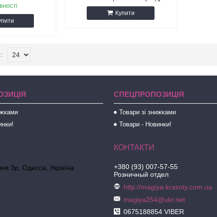
вності
Купити
упити
ОЗИЦІЯ
СПЕЦПРОПОЗИЦІЯ
ижками
Товари зі знижками
инки!
Товари - Новинки!
+380 (93) 007-57-55
ня 3р, Одесса, Україна
Розничный отдел
http://magiya-krasoty.com.ua
magiya254@ukr.net
0675188854 VIBER