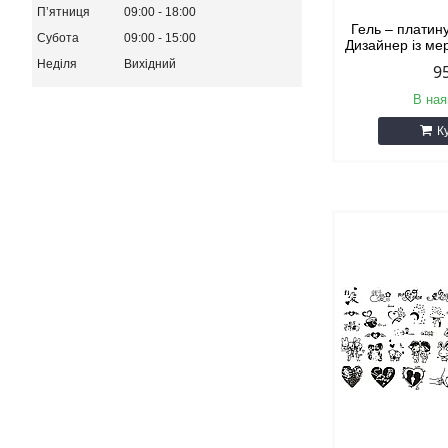
Пʼятниця
09:00
18:00
Гель – платин
Субота
09:00
15:00
Дизайнер із ме
Неділя
Вихідний
9
В ная
К