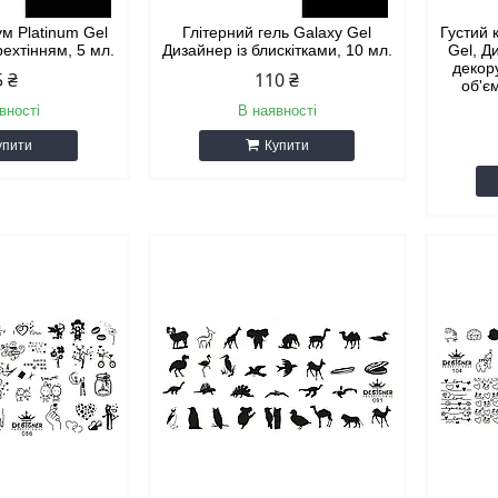
ум Platinum Gel
Глітерний гель Galaxy Gel
Густий 
рехтінням, 5 мл.
Дизайнер із блискітками, 10 мл.
Gel, Д
декору
5 ₴
110 ₴
об'є
вності
В наявності
упити
Купити