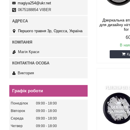
magiya254@ukr.net
0675188854 VIBER
Дзеркальна в
для дизайну ніг
for
Першого травня 3р, Одесса, Україна
6
В ная
Магія Краси
К
Виктория
Графік роботи
Понеділок
09:00
18:00
Вівторок
09:00
18:00
Середа
09:00
18:00
Четвер
09:00
18:00