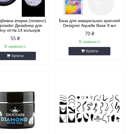
ідбивна втирка (пігмент)
База для акварельних краплей
 powder Дизайнер для
Designer Aquelle Base 9 мл
ну нігтів 14 кольорів
70 ₴
55 ₴
В наявності
В наявності
Купити
Купити