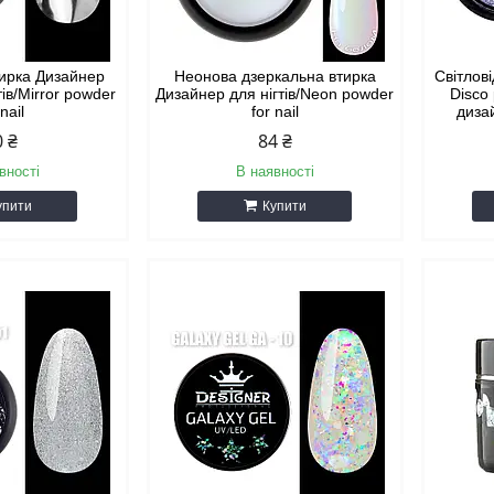
тирка Дизайнер
Неонова дзеркальна втирка
Світлов
тів/Mirror powder
Дизайнер для нігтів/Neon powder
Disco
 nail
for nail
дизай
0 ₴
84 ₴
вності
В наявності
упити
Купити