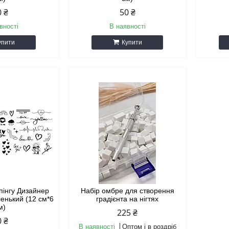
0 ₴
50 ₴
вності
В наявності
упити
Купити
пінгу Дизайнер
Набір омбре для створення
енький (12 см*6
градієнта на нігтях
м)
225 ₴
0 ₴
В наявності
Оптом і в роздріб