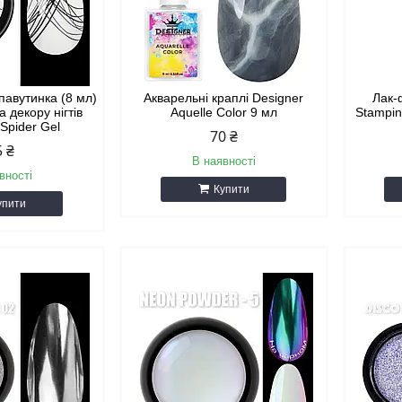
павутинка (8 мл)
Акварельні краплі Designer
Лак-
а декору нігтів
Aquelle Color 9 мл
Stampin
Spider Gel
70 ₴
5 ₴
В наявності
вності
Купити
упити