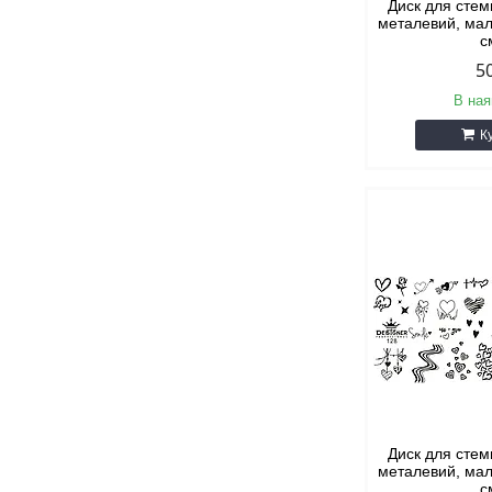
Диск для стем
металевий, мал
с
5
В ная
К
Диск для стем
металевий, мал
с