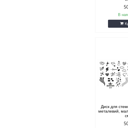
5
В ная
К
Диск для стем
металевий, мал
с
5