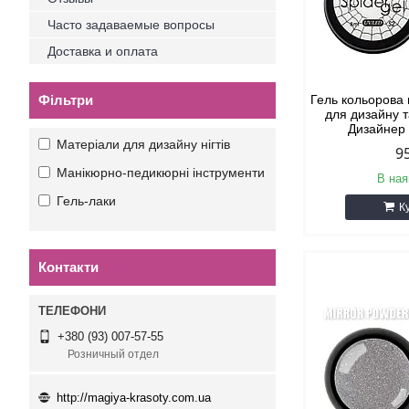
Часто задаваемые вопросы
Доставка и оплата
Фільтри
Гель кольорова 
для дизайну т
Дизайнер 
Матеріали для дизайну нігтів
9
Манікюрно-педикюрні інструменти
В ная
Гель-лаки
К
Контакти
+380 (93) 007-57-55
Розничный отдел
http://magiya-krasoty.com.ua