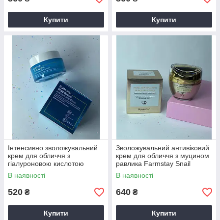
Купити
Купити
Інтенсивно зволожувальний
Зволожувальний антивіковий
крем для обличчя з
крем для обличчя з муцином
гіалуроновою кислотою
равлика Farmstay Snail
FarmStay DR.V8 Solution
Revitalizing Moisture Cream
В наявності
В наявності
Hyaluronic Acid Cream, 50
50 мл
520
640
₴
₴
Купити
Купити