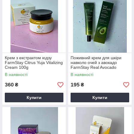
Крем з екстрактом юдзу
Поживний крем для шкіри
FarmStay Citrus Yuja Vitalizing
навколо очей з авокадо
Cream 100g
FarmStay Real Avocado
Nutrition Eye Cream 40 мл
В наявності
В наявності
360
195
₴
₴
Купити
Купити