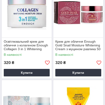
Освітлювальний крем для
Крем для обличчя Enough
обличчя з колагеном Enough
Gold Snail Moisture Whitening
Collagen 3 in 1 Whitening
Cream з муцином равлика 50
Moisture Cream, 50 мл
г
В наявності
В наявності
320
320
₴
₴
Купити
Купити