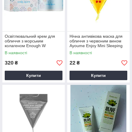
Освітлювальний крем для
Нічна антивікова маска для
обличчя з морським
обличчя з червоним вином
колагеном Enough W
Ayoume Enjoy Mini Sleeping
Collagen whitening premium
Pack, 3 г
В наявності
В наявності
Cream
320
22
₴
₴
Купити
Купити