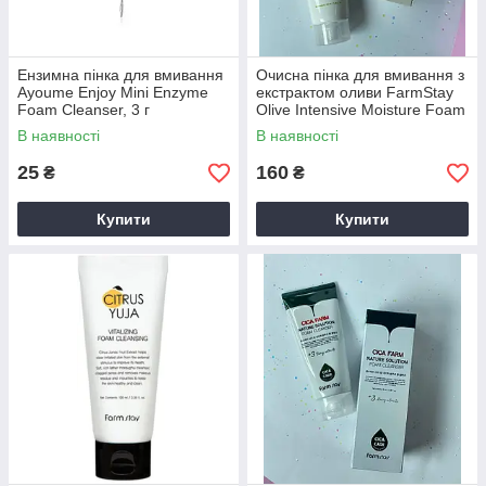
Ензимна пінка для вмивання
Очисна пінка для вмивання з
Ayoume Enjoy Mini Enzyme
екстрактом оливи FarmStay
Foam Cleanser, 3 г
Olive Intensive Moisture Foam
Cleanser 100 мл
В наявності
В наявності
25
160
₴
₴
Купити
Купити