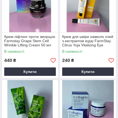
Крем-ліфтинг проти зморщок
Крем для шкіри навколо очей
Farmstay Grape Stem Cell
з екстрактом юдзу FarmStay
Wrinkle Lifting Cream 50 мл
Citrus Yuja Vitalizing Eye
Cream 45ml
В наявності
В наявності
440
240
₴
₴
Купити
Купити