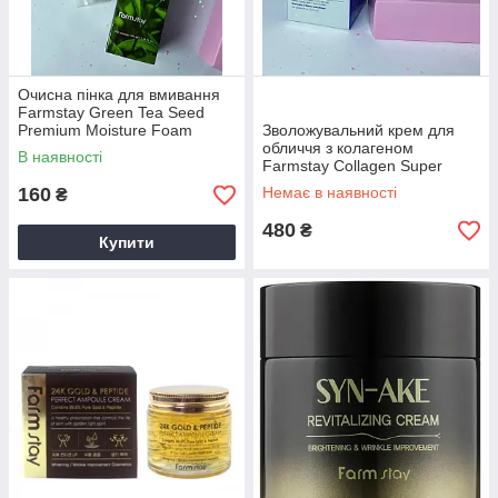
Очисна пінка для вмивання
Farmstay Green Tea Seed
Premium Moisture Foam
Зволожувальний крем для
Cleansing 100 мл
обличчя з колагеном
В наявності
Farmstay Collagen Super
Aqua Cream 80 мл
160
Немає в наявності
₴
480
₴
Купити