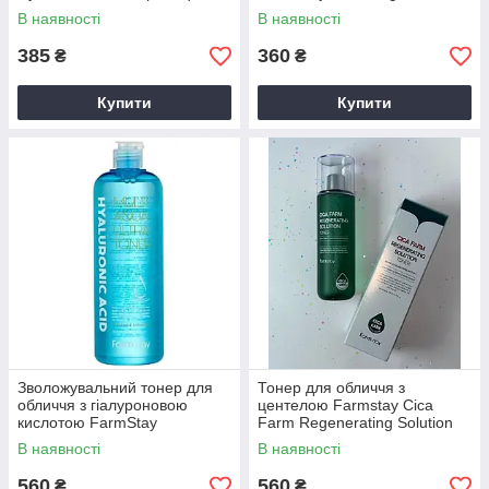
Toner 200 мл
280 мл
В наявності
В наявності
385
360
₴
₴
Купити
Купити
Зволожувальний тонер для
Тонер для обличчя з
обличчя з гіалуроновою
центелою Farmstay Cica
кислотою FarmStay
Farm Regenerating Solution
Hyaluronic Acid Multi Aqua
Toner 200 мл
В наявності
В наявності
Ultra Toner 500 мл
560
560
₴
₴