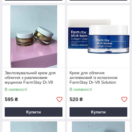
Зволожувальний крем для
Крем для обличчя
обличчя з равликовим
антивіковий із колагеном
муцином FarmStay Dr.V8
FarmStay Dr-V8 Solution
Solution Snail Cream 50 мл
Caviar Cream50 мл
В наявності
В наявності
595
520
₴
₴
Купити
Купити