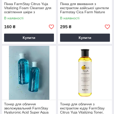
Пінка FarmStay Citrus Yuja
Пінка для вмивання з
Vitalizing Foam Cleanser для
екстрактом азійської центели
освітлення шкіри з
Farmstay Cica Farm Nature
екстрактом юдзу 100 мл
Solution Cleansing Foam 180
В наявності
В наявності
мл
160
295
₴
₴
Купити
Купити
Тонер для обличчя
Тонер для обличчя з
зволожувальний FarmStay
екстрактом юдзу FarmStay
Hyaluronic Acid Super Aqua
Citrus Yuja Vitalizing Toner,