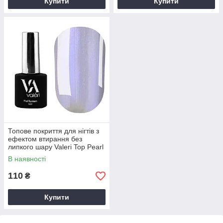
Купити
Купити
Топове покриття для нігтів з
ефектом втирання без
липкого шару Valeri Top Pearl
6 мл
В наявності
110
₴
Купити