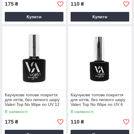
175
110
₴
₴
Купити
Купити
Каучукове топове покриття
Каучукове топове покриття
для нігтів, без липкого шару
для нігтів, без липкого шару
Valeri Top No Wipe no UV 12
Valeri Top No Wipe no UV 6
мл
мл
В наявності
В наявності
175
110
₴
₴