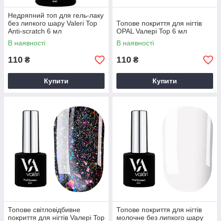
Недряпний топ для гель-лаку
без липкого шару Valeri Top
Топове покриття для нігтів
Anti-scratch 6 мл
OPAL Vaлерi Top 6 мл
В наявності
В наявності
110
110
₴
₴
Купити
Купити
Топове світловідбивне
Топове покриття для нігтів
покриття для нігтів Vaлерi Top
молочне без липкого шару