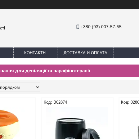
+380 (93) 007-57-55
сті
КОНТАКТЫ
ДОСТАВКА И ОПЛАТА
ання для депіляції та парафінотерапії
В02874
028