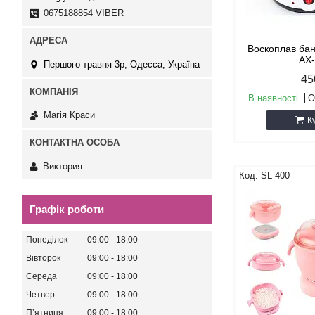
0675188854 VIBER
Воскоплав ба
AX
Першого травня 3р, Одесса, Україна
45
В наявності
О
Магія Краси
К
Виктория
SL-400
Графік роботи
Понеділок
09:00
18:00
Вівторок
09:00
18:00
Середа
09:00
18:00
Четвер
09:00
18:00
Пʼятниця
09:00
18:00