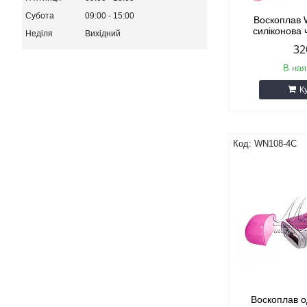
Субота
09:00
15:00
Воскоплав 
силіконова
Неділя
Вихідний
32
В ная
К
WN108-4C
Воскоплав 