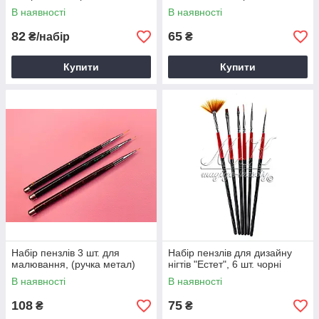
В наявності
В наявності
82
65
₴/набір
₴
Купити
Купити
Набір пензлів 3 шт. для
Набір пензлів для дизайну
малювання, (ручка метал)
нігтів "Естет", 6 шт. чорні
В наявності
В наявності
108
75
₴
₴