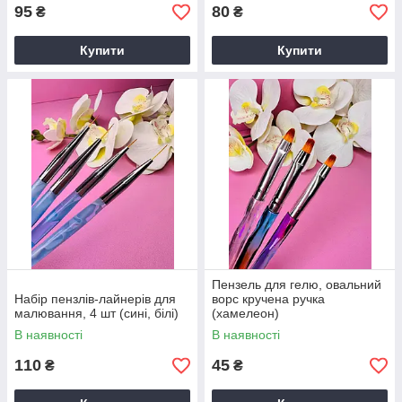
95
80
₴
₴
Купити
Купити
Пензель для гелю, овальний
Набір пензлів-лайнерів для
ворс кручена ручка
малювання, 4 шт (сині, білі)
(хамелеон)
В наявності
В наявності
110
45
₴
₴