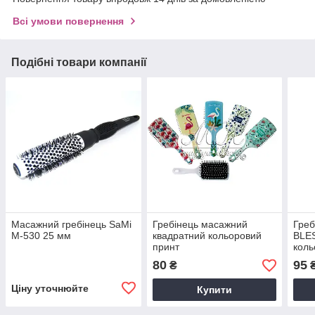
Всі умови повернення
Подібні товари компанії
Масажний гребінець SaMi
Гребінець масажний
Греб
M-530 25 мм
квадратний кольоровий
BLES
принт
коль
80
95
₴
Ціну уточнюйте
Купити