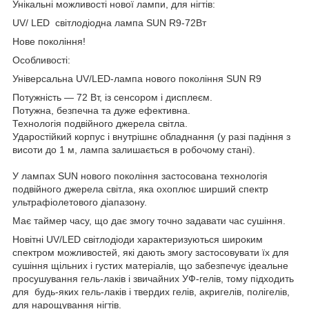
Унікальні можливості нової лампи, для нігтів:
UV/ LED світлодіодна лампа SUN R9-72Вт
Нове покоління!
Особливості:
Універсальна UV/LED-лампа нового покоління SUN R9
Потужність — 72 Вт, із сенсором і дисплеєм.
Потужна, безпечна та дуже ефективна.
Технологія подвійного джерела світла.
Ударостійкий корпус і внутрішнє обладнання (у разі падіння з
висоти до 1 м, лампа залишається в робочому стані).
У лампах SUN нового покоління застосована технологія
подвійного джерела світла, яка охоплює ширший спектр
ультрафіолетового діапазону.
Має таймер часу, що дає змогу точно задавати час сушіння.
Новітні UV/LED світлодіоди характеризуються широким
спектром можливостей, які дають змогу застосовувати їх для
сушіння щільних і густих матеріалів, що забезпечує ідеальне
просушування гель-лаків і звичайних УФ-гелів, тому підходить
для будь-яких гель-лаків і твердих гелів, акригелів, полігелів,
для нарощування нігтів.