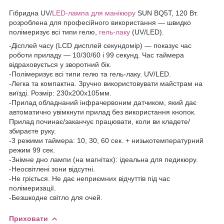
Гібридна UV/
LED-лампа для манікюру
SUN BQ5T, 120 Вт.
розроблена для професійного використання — швидко
полімеризує всі типи гелю,
гель-лаку
(UV/LED).
-Дісплей часу (LCD дисплей секундомір) — показує час
роботи приладу — 10/30/60 і 99 секунд. Час таймера
відраховується у зворотний бік.
-Полімеризує всі типи гелю та гель-лаку. UV/LED.
-Легка та компактна. Зручно використовувати майстрам на
виїзді. Розмір: 230х200х105мм.
-Прилад обладнаний інфрачервоним датчиком, який дає
автоматично увімкнути прилад без використання кнопок.
Прилад починає/заканчує працювати, коли ви кладете/
збираєте руку.
-3 режими таймера: 10, 30, 60 сек. + низькотемпературний
режим 99 сек.
-Знімне дно лампи (на магнітах): ідеальна для педикюру.
-Неосвітлені зони відсутні.
-Не гріється. Не дає неприємних відчуттів під час
полімеризації.
-Безшкодне світло для очей.
Приховати