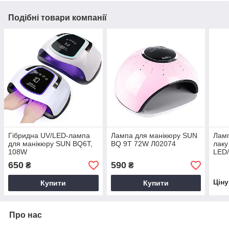
Подібні товари компанії
Гібридна UV/LED-лампа
Лампа для манікюру SUN
Ламп
для манікюру SUN BQ6T,
BQ 9T 72W Л02074
лаку
108W
LED
650
590
₴
₴
Цін
Купити
Купити
Про нас