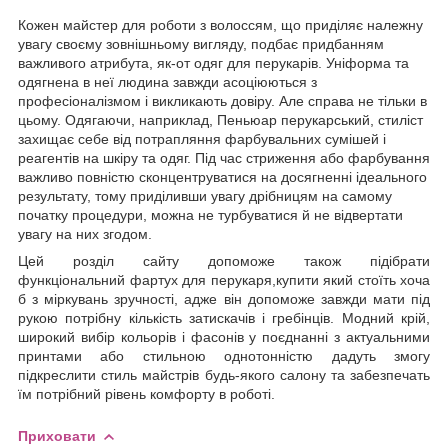
Кожен майстер для роботи з волоссям, що приділяє належну
увагу своєму зовнішньому вигляду, подбає придбанням
важливого атрибута, як-от одяг для перукарів. Уніформа та
одягнена в неї людина завжди асоціюються з
професіоналізмом і викликають довіру. Але справа не тільки в
цьому. Одягаючи, наприклад, Пеньюар перукарський, стиліст
захищає себе від потрапляння фарбувальних сумішей і
реагентів на шкіру та одяг. Під час стриження або фарбування
важливо повністю сконцентруватися на досягненні ідеального
результату, тому приділивши увагу дрібницям на самому
початку процедури, можна не турбуватися й не відвертати
увагу на них згодом.
Цей розділ сайту допоможе також підібрати
функціональний фартух для перукаря,купити який стоїть хоча
б з міркувань зручності, адже він допоможе завжди мати під
рукою потрібну кількість затискачів і гребінців. Модний крій,
широкий вибір кольорів і фасонів у поєднанні з актуальними
принтами або стильною однотонністю дадуть змогу
підкреслити стиль майстрів будь-якого салону та забезпечать
їм потрібний рівень комфорту в роботі.
Приховати