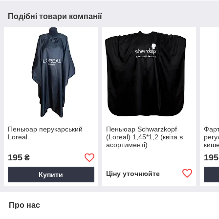
Подібні товари компанії
Пеньюар перукарський
Пеньюар Schwarzkopf
Фарт
Loreal.
(Loreal) 1,45*1,2 (квіта в
регу
асортименті)
кише
195
195
₴
Ціну уточнюйте
Купити
Про нас