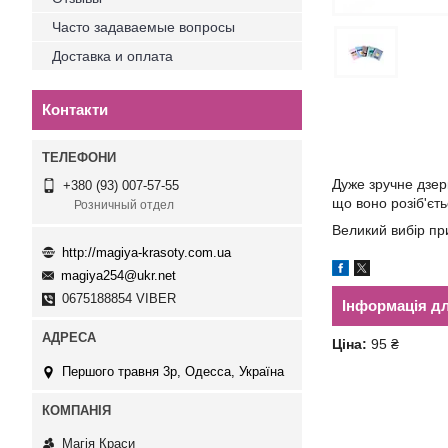
Часто задаваемые вопросы
Доставка и оплата
Контакти
Дуже зручне дзер
+380 (93) 007-57-55
що воно розіб'єть
Розничный отдел
Великий вибір при
http://magiya-krasoty.com.ua
magiya254@ukr.net
0675188854 VIBER
Інформація д
Ціна:
95 ₴
Першого травня 3р, Одесса, Україна
Магія Краси