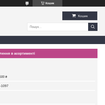
Кошик
Кошик
лення в асортименті
500 ₴
-1097