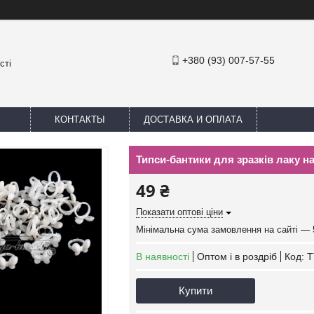
+380 (93) 007-57-55
сті
КОНТАКТЫ
ДОСТАВКА И ОПЛАТА
Типси-бантики для зразків лаку на
49 ₴
Показати оптові ціни
Мінімальна сума замовлення на сайті — 
В наявності
Оптом і в роздріб
Код:
T
Купити