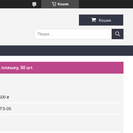
Кошик
Кошик
 пляшку, 50 шт.
500 ₴
TS-05