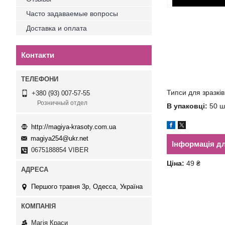
Часто задаваемые вопросы
Доставка и оплата
Контакти
Типси для зразків
+380 (93) 007-57-55
Розничный отдел
В упаковці:
50 ш
http://magiya-krasoty.com.ua
magiya254@ukr.net
Інформація д
0675188854 VIBER
Ціна:
49 ₴
Першого травня 3р, Одесса, Україна
Магія Краси