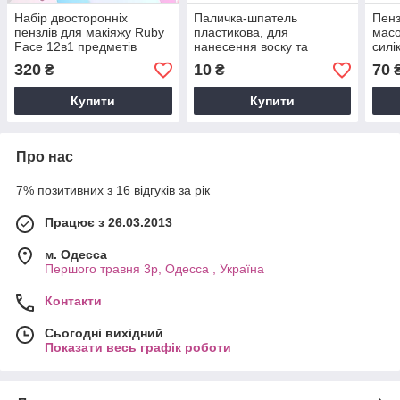
Набір двосторонніх
Паличка-шпатель
Пенз
пензлів для макіяжу Ruby
пластикова, для
масо
Face 12в1 предметів
нанесення воску та
силі
косметичних масок
320
10
70
₴
₴
Купити
Купити
Про нас
7% позитивних з 16 відгуків за рік
Працює з 26.03.2013
м. Одесса
Першого травня 3р, Одесса , Україна
Контакти
Сьогодні вихідний
Показати весь графік роботи