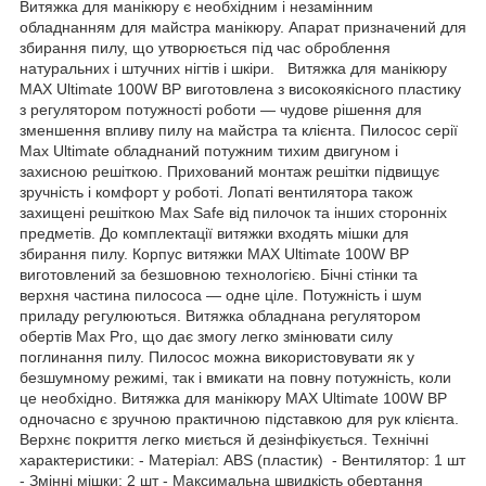
Витяжка для манікюру є необхідним і незамінним
обладнанням для майстра манікюру. Апарат призначений для
збирання пилу, що утворюється під час оброблення
натуральних і штучних нігтів і шкіри. Витяжка для манікюру
MAX Ultimate 100W BP виготовлена з високоякісного пластику
з регулятором потужності роботи — чудове рішення для
зменшення впливу пилу на майстра та клієнта. Пилосос серії
Max Ultimate обладнаний потужним тихим двигуном і
захисною решіткою. Прихований монтаж решітки підвищує
зручність і комфорт у роботі. Лопаті вентилятора також
захищені решіткою Max Safe від пилочок та інших сторонніх
предметів. До комплектації витяжки входять мішки для
збирання пилу. Корпус витяжки MAX Ultimate 100W BP
виготовлений за безшовною технологією. Бічні стінки та
верхня частина пилососа — одне ціле. Потужність і шум
приладу регулюються. Витяжка обладнана регулятором
обертів Max Pro, що дає змогу легко змінювати силу
поглинання пилу. Пилосос можна використовувати як у
безшумному режимі, так і вмикати на повну потужність, коли
це необхідно. Витяжка для манікюру MAX Ultimate 100W BP
одночасно є зручною практичною підставкою для рук клієнта.
Верхнє покриття легко миється й дезінфікується. Технічні
характеристики: - Матеріал: ABS (пластик) - Вентилятор: 1 шт
- Змінні мішки: 2 шт - Максимальна швидкість обертання