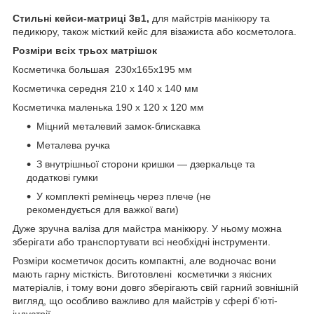
Стильні кейси-матриці 3в1,
для майстрів манікюру та
педикюру, також місткий кейс для візажиста або косметолога.
Розміри всіх трьох матрішок
Косметичка большая 230х165х195 мм
Косметичка середня 210 х 140 х 140 мм
Косметичка маленька 190 х 120 х 120 мм
Міцний металевий замок-блискавка
Металева ручка
З внутрішньої сторони кришки — дзеркальце та
додаткові гумки
У комплекті ремінець через плече (не
рекомендується для важкої ваги)
Дуже зручна валіза для майстра манікюру. У ньому можна
зберігати або транспортувати всі необхідні інструменти.
Розміри косметичок досить компактні, але водночас вони
мають гарну місткість. Виготовлені косметички з якісних
матеріалів, і тому вони довго зберігають свій гарний зовнішній
вигляд, що особливо важливо для майстрів у сфері б'юті-
індустрії.