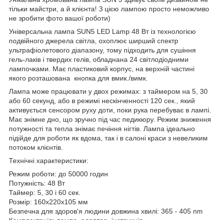
тільки майстри, а й клієнта! З цією лампою просто неможливо
не зробити фото вашої роботи)
Універсальна лампа SUN5 LED Lamp 48 Вт із технологією
подвійного джерела світла, охоплює ширший спектр
ультрафіолетового діапазону, тому підходить для сушіння
гель-лаків і твердих гелів, обладнана 24 світлодіодними
лампочками. Має пластиковий корпус, на верхній частині
якого розташована кнопка для вмик./вимк.
Лампа може працювати у двох режимах: з таймером на 5, 30
або 60 секунд, або в режимі нескінченності 120 сек., який
активується сенсором руху доти, поки рука перебуває в лампі.
Має знімне дно, що зручно під час педикюру. Режим зниження
потужності та тепла знімає печіння нігтів. Лампа ідеально
підійде для роботи як вдома, так і в салоні краси з невеликим
потоком клієнтів.
Технічні характеристики:
Режим роботи: до 50000 годин
Потужність: 48 Вт
Таймер: 5, 30 і 60 сек.
Розмір: 160х220х105 мм
Безпечна для здоров'я людини довжина хвилі: 365 - 405 nm