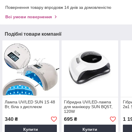
Повернення товару впродовж 14 днів за домовленістю
Всі умови повернення
Подібні товари компанії
Лампа UV/LED SUN 1S 48
Гібридна UV/LED-лампа
Гібр
Вт, біла з дисплеєм
для манікюру SUN BQ5T,
2в1 
120W
340
695
1 1
₴
₴
Купити
Купити