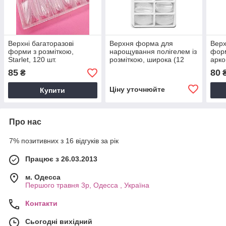
Верхні багаторазові
Верхня форма для
Верх
форми з розміткою,
нарощування полігелем із
форм
Starlet, 120 шт.
розміткою, широка (12
арко
комірок)
85
80
₴
Ціну уточнюйте
Купити
Про нас
7% позитивних з 16 відгуків за рік
Працює з 26.03.2013
м. Одесса
Першого травня 3р, Одесса , Україна
Контакти
Сьогодні вихідний