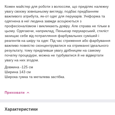
Кожен майстер для роботи з волоссям, що приділяє належну
увагу своєму зовнішньому вигляду, подбає придбанням
важливого атрибута, як-от одяг для перукарів. Уніформа та
одягнена в неї людина завжди асоціюються з
професіоналізмом і викликають довіру. Але справа не тільки в
цьому. Одягаючи, наприклад, Пеньюар перукарський, стиліст
захищає себе від потрапляння фарбувальних сумішей і
реагентів на шкіру та одяг. Під час стриження або фарбування
важливо повністю сконцентруватися на отриманні ідеального
результату, тому приділивши увагу дрібницям на самому
початку процедури, можна не турбуватися й не відвертати
увагу на них згодом.
Довжина -125 см
Ширина 143 см
Широка гумка та металева застібка.
Приховати
Характеристики