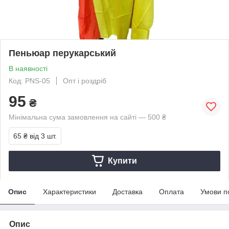
Пеньюар перукарський
В наявності
Код: PNS-05
Опт і роздріб
95
₴
Мінімальна сума замовлення на сайті — 500 ₴
65 ₴
від 3 шт.
Купити
Опис
Характеристики
Доставка
Оплата
Умови п
Опис