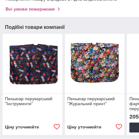
Всі умови повернення
Подібні товари компанії
Пеньюар перукарський
Пеньюар перукарський
Пень
"Інструменти"
"Журальний принт"
фар
перу
чорн
205
Ціну уточнюйте
Ціну уточнюйте